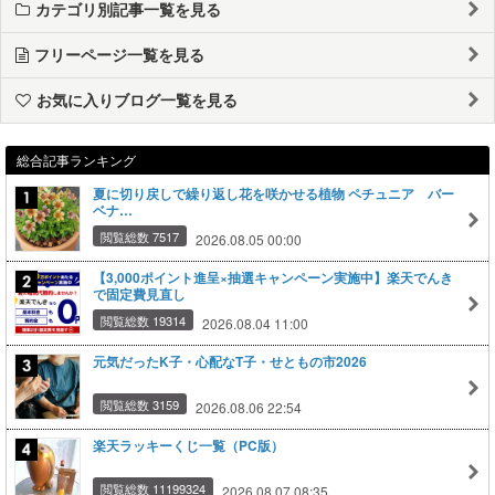
カテゴリ別記事一覧を見る
フリーページ一覧を見る
お気に入りブログ一覧を見る
総合記事ランキング
夏に切り戻しで繰り返し花を咲かせる植物 ペチュニア バー
ベナ…
閲覧総数 7517
2026.08.05 00:00
【3,000ポイント進呈×抽選キャンペーン実施中】楽天でんき
で固定費見直し
閲覧総数 19314
2026.08.04 11:00
元気だったK子・心配なT子・せともの市2026
閲覧総数 3159
2026.08.06 22:54
楽天ラッキーくじ一覧（PC版）
閲覧総数 11199324
2026.08.07 08:35