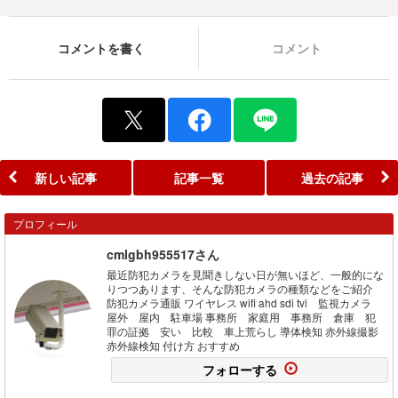
コメントを書く
コメント
新しい記事
記事一覧
過去の記事
プロフィール
cmlgbh955517さん
最近防犯カメラを見聞きしない日が無いほど、一般的にな
りつつあります、そんな防犯カメラの種類などをご紹介
防犯カメラ通販 ワイヤレス wifi ahd sdi tvi 監視カメラ
屋外 屋内 駐車場 事務所 家庭用 事務所 倉庫 犯
罪の証拠 安い 比較 車上荒らし 導体検知 赤外線撮影
赤外線検知 付け方 おすすめ
フォローする