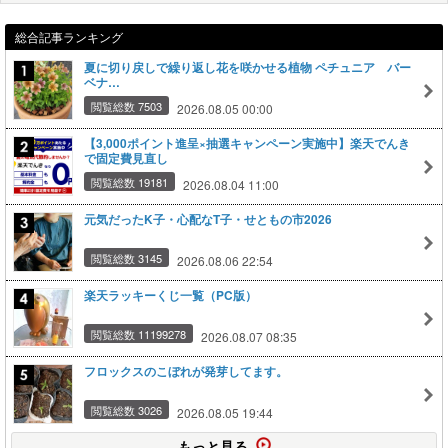
総合記事ランキング
夏に切り戻しで繰り返し花を咲かせる植物 ペチュニア バー
ベナ…
閲覧総数 7503
2026.08.05 00:00
【3,000ポイント進呈×抽選キャンペーン実施中】楽天でんき
で固定費見直し
閲覧総数 19181
2026.08.04 11:00
元気だったK子・心配なT子・せともの市2026
閲覧総数 3145
2026.08.06 22:54
楽天ラッキーくじ一覧（PC版）
閲覧総数 11199278
2026.08.07 08:35
フロックスのこぼれが発芽してます。
閲覧総数 3026
2026.08.05 19:44
もっと見る