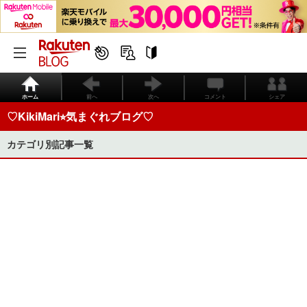
ホーム
前へ
次へ
コメント
シェア
♡KikiMari⭐︎気まぐれブログ♡
カテゴリ別記事一覧