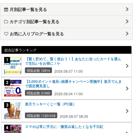
月別記事一覧を見る
カテゴリ別記事一覧を見る
お気に入りブログ一覧を見る
総合記事ランキング
【賢く貯めて、賢く使おう！】あなたに合ったカードを選ん
で支払いをお得に！✨
閲覧総数 12914
2026.08.07 11:00
【3,000ポイント進呈×抽選キャンペーン実施中】楽天でんき
で固定費見直し
閲覧総数 21069
2026.08.04 11:00
楽天ラッキーくじ一覧（PC版）
閲覧総数 11201418
2026.08.07 08:35
スマホは常に手元に・微笑み返したくなる千日紅