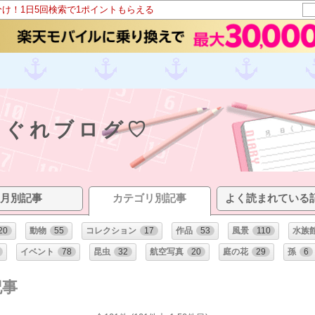
分け！1日5回検索で1ポイントもらえる
︎気まぐれブログ♡
月別記事
カテゴリ別記事
よく読まれている
20
動物
55
コレクション
17
作品
53
風景
110
水族
イベント
78
昆虫
32
航空写真
20
庭の花
29
孫
6
記事