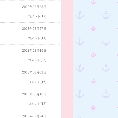
2013年08月28日
コメント(17)
2013年08月27日
むのは本意でないため、先の記事は削除しました。コメントくださった方には、返信は残してありますので、ご容赦ください。これからもご指導、よろしくお願いいたします。
コメント(11)
2013年08月16日
も太くて、しっかりしています。×リビングです。檜無垢の床です。造作のベンチ収納と、欄間窓が気に入っています。×納戸（通称・キティの間）です。天井には空を、壁には私の好きなキティちゃんの壁紙を採用しました。よく見ないとわからないところが良いでしょう？×庭の立ち水栓。これも私の好きなピンク色にしました。あれ？娘夫婦の家なのに、私の意見が満載でした・・（笑）
コメント(26)
2013年08月02日
うは、なんとか住める形になりました。よい写真があれば、近いうちに載せたいと思います。檜の香りが漂う、まだカーテンも家電も何もない空っぽの家です。この感動を忘れずに、いつまでも大切に暮らしていけたらいいな、と思っています。
コメント(16)
2013年06月16日
日当たり加減や、方向によって色が違って見えますね。雨樋がシームレスで、特徴的かと。これからまだ、内装と外構工事がありまして、引渡しはもう少し先になりそうです。暫くかまっていなかった、我が家の庭ではあじさいとユリが見ごろになっていました。
コメント(18)
2013年02月24日