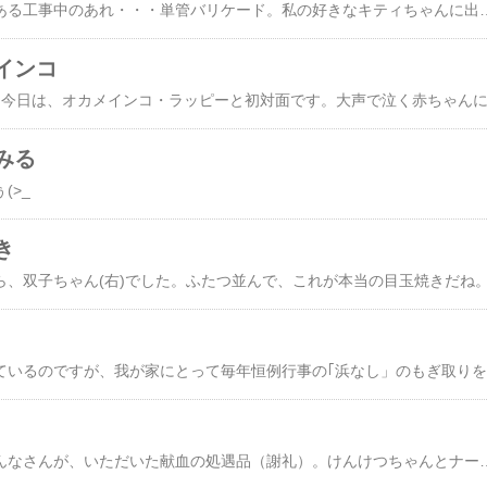
最近、いろんな種類がある工事中のあれ・・・単管バリケード。私の好きなキ
インコ
みる
(>_
き
前
献血が趣味？の娘のだんなさんが、いただいた献血の処遇品（謝礼）。けんけつちゃんとナースキティのネックストラップ。キティ好きの私にどうぞ、ということでもらいました。非売品という