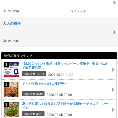
Oct 24, 2007
コメント(2)
大人の責任
Oct 24, 2007
総合記事ランキング
【3,000ポイント進呈×抽選キャンペーン実施中】楽天でんき
で固定費見直し
閲覧総数 15514
2026.08.04 11:00
てんや名物 たれづけ大江戸天丼
閲覧総数 4649
2026.08.05 00:00
夏に切り戻しで繰り返し花を咲かせる植物 ペチュニア バー
ベナ…
閲覧総数 4371
2026.08.05 00:00