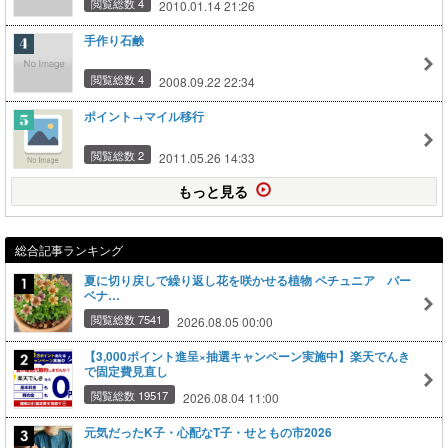
閲覧総数 4
2010.01.14 21:26
手作り石鹸
閲覧総数 4
2008.09.22 22:34
ポイント→マイル移行
閲覧総数 2
2011.05.26 14:33
もっと見る
総合記事ランキング
夏に切り戻しで繰り返し花を咲かせる植物 ペチュニア バー
ベナ…
閲覧総数 7541
2026.08.05 00:00
【3,000ポイント進呈×抽選キャンペーン実施中】楽天でんき
で固定費見直し
閲覧総数 19517
2026.08.04 11:00
元気だったK子・心配なT子・せともの市2026