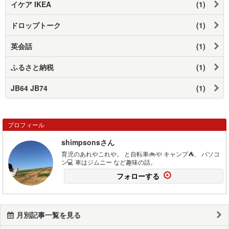
イケア IKEA
(1)
ドロップトーク
(1)
英会話
(1)
ふるさと納税
(1)
JB64 JB74
(1)
プロフィール
shimpsonsさん
育児のあれやこれや。 と自転車🚲や キャンプ⛺️、 パソコ
ン💻 車はジムニー など趣味の話。
フォローする
月別記事一覧を見る