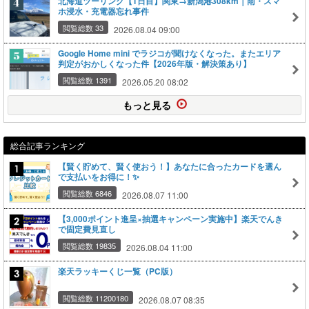
北海道ツーリング【1日目】関東→新潟港308km｜雨・スマ
ホ浸水・充電器忘れ事件
閲覧総数 33
2026.08.04 09:00
Google Home mini でラジコが聞けなくなった。またエリア
判定がおかしくなった件【2026年版・解決策あり】
閲覧総数 1391
2026.05.20 08:02
もっと見る
総合記事ランキング
【賢く貯めて、賢く使おう！】あなたに合ったカードを選ん
で支払いをお得に！✨
閲覧総数 6846
2026.08.07 11:00
【3,000ポイント進呈×抽選キャンペーン実施中】楽天でんき
で固定費見直し
閲覧総数 19835
2026.08.04 11:00
楽天ラッキーくじ一覧（PC版）
閲覧総数 11200180
2026.08.07 08:35