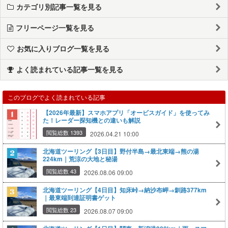
カテゴリ別記事一覧を見る
フリーページ一覧を見る
お気に入りブログ一覧を見る
よく読まれている記事一覧を見る
このブログでよく読まれている記事
【2026年最新】スマホアプリ「オービスガイド」を使ってみ
た！レーダー探知機との違いも解説
閲覧総数 1393
2026.04.21 10:00
北海道ツーリング【3日目】野付半島→最北東端→熊の湯
224km｜荒涼の大地と秘湯
閲覧総数 43
2026.08.06 09:00
北海道ツーリング【4日目】知床峠→納沙布岬→釧路377km
｜最東端到達証明書ゲット
閲覧総数 23
2026.08.07 09:00