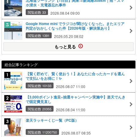
北海道ツーリング【1日目】関東→新潟港308km｜雨・スマ
ホ浸水・充電器忘れ事件
閲覧総数 33
2026.08.04 09:00
Google Home mini でラジコが聞けなくなった。またエリア
判定がおかしくなった件【2026年版・解決策あり】
閲覧総数 1391
2026.05.20 08:02
もっと見る
総合記事ランキング
【賢く貯めて、賢く使おう！】あなたに合ったカードを選ん
で支払いをお得に！✨
閲覧総数 10133
2026.08.07 11:00
【3,000ポイント進呈×抽選キャンペーン実施中】楽天でんき
で固定費見直し
閲覧総数 20355
2026.08.04 11:00
楽天ラッキーくじ一覧（PC版）
閲覧総数 11200750
2026.08.07 08:35