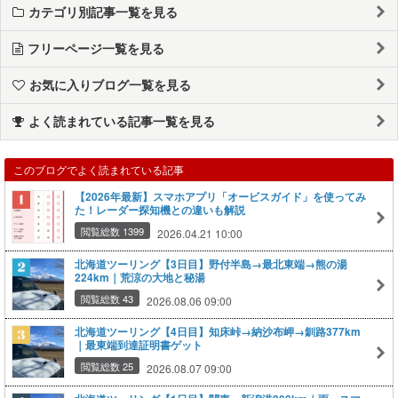
カテゴリ別記事一覧を見る
フリーページ一覧を見る
お気に入りブログ一覧を見る
よく読まれている記事一覧を見る
このブログでよく読まれている記事
【2026年最新】スマホアプリ「オービスガイド」を使ってみ
た！レーダー探知機との違いも解説
閲覧総数 1399
2026.04.21 10:00
北海道ツーリング【3日目】野付半島→最北東端→熊の湯
224km｜荒涼の大地と秘湯
閲覧総数 43
2026.08.06 09:00
北海道ツーリング【4日目】知床峠→納沙布岬→釧路377km
｜最東端到達証明書ゲット
閲覧総数 25
2026.08.07 09:00