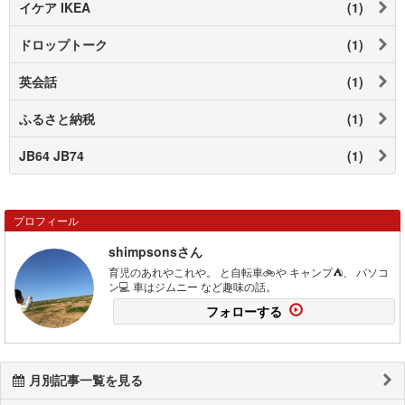
イケア IKEA
(1)
ドロップトーク
(1)
英会話
(1)
ふるさと納税
(1)
JB64 JB74
(1)
プロフィール
shimpsonsさん
育児のあれやこれや。 と自転車🚲や キャンプ⛺️、 パソコ
ン💻 車はジムニー など趣味の話。
フォローする
月別記事一覧を見る