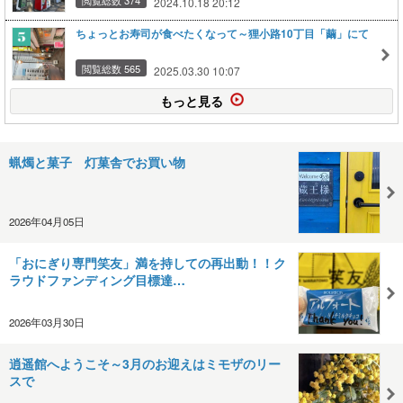
2024.10.18 20:12
ちょっとお寿司が食べたくなって～狸小路10丁目「繭」にて
閲覧総数 565
2025.03.30 10:07
もっと見る
蝋燭と菓子 灯菓舎でお買い物
2026年04月05日
「おにぎり専門笑友」満を持しての再出動！！ク
ラウドファンディング目標達…
2026年03月30日
逍遥館へようこそ～3月のお迎えはミモザのリー
スで