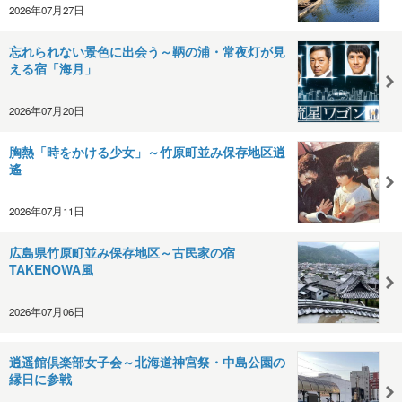
2026年07月27日
忘れられない景色に出会う～鞆の浦・常夜灯が見
える宿「海月」
2026年07月20日
胸熱「時をかける少女」～竹原町並み保存地区逍
遙
2026年07月11日
広島県竹原町並み保存地区～古民家の宿
TAKENOWA風
2026年07月06日
逍遥館倶楽部女子会～北海道神宮祭・中島公園の
縁日に参戦