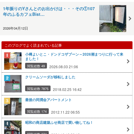
1年振りのYさんとのお出かけは・・・その①107
年のふるカフェBist…
2026年04月12日
このブログでよく読まれている記事
小樽よいとこ・ドンドコザブーン～2026潮まつりに行って来
ました！
閲覧総数 49
2026.08.03 21:06
クリームソーダが移転しました
閲覧総数 7875
2018.02.25 16:42
最後の同潤会アパートメント
閲覧総数 174
2012.11.22 06:55
昭和の商店建築ふせ商店で買い物してね！
閲覧総数 374