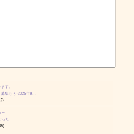
います。
集ちぅ-2025年9…
2)
ろ～
だった
05)