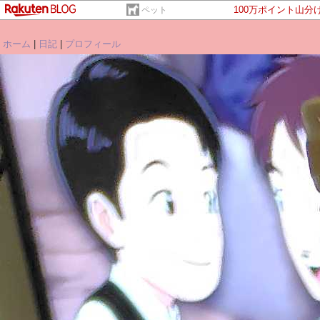
100万ポイント山分
ペット
ホーム
|
日記
|
プロフィール