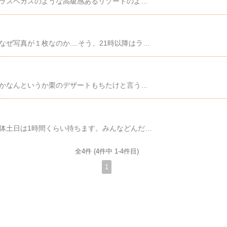
結婚式場での映え映え写真を載っけていきます。ラスベガスのような高級感あるリゾートのような写真スイーツビュッフェを食しながら外の夜景を楽しんだり散歩しました🎂ラプンツェルの演出もありました✨️晴れていて良かったです☺️〜末永く お幸せに〜
先日は香嵐渓のライトアップに行ってきました🪩なぜ写真が１枚なのか....そう、21時以降はライトアップ終了の為橋のイルミネーションしかありません!!!!😅夜風を浴びたくドライブしにいったのでこれはこれで良いんです😭21時以降はちょっとホラーチックで逆に良きでした😏＃穴場時間
今日はイオンに売ってる美味しいスイーツというかなんというか栗のデザートもちたけと言うお店の商品の紹介です。とくにこれ栗の味がしっかりとしていて口の長で広がる甘み美味しかったです😋みなさんもたべてみてくさだい以上っっ！！！
今日はココテラスでオムライスを食しました🤤大体土日は1時間くらい待ちます。みんなどんだけ食べたいねーん✋社畜はチーズを増量するのでどんどん肥えていきます。体重も〇0キロ越えそうです。なんかついでに頼んでしまったし😫来週から本気出す!!!!!10月10日終了！クーポンで799円★輝きの青汁プラセンタ 入り 3g×30包入り 送料無料】 ダイエット サプリメント 大麦若葉 抹茶 乳酸菌 食物繊維 ビタミンC カルシウム だけでなく 青汁プラセンタも【2020summer】【seedcoms_DEAL4】/D0818青汁って地味に美味しくて一時ハマる😋6キロ落とした時は激社畜と夜ご飯プロテイン生活してました。【ふるさと納税】 プロテイン ビーレジェンド 1kg 選べる12種 筋トレ ボディメイク たんぱく質 タンパク質 ビタミンC ビタミンB6 栄養補給 ホエイ プロテイン 送料無料 埼玉県 No.730ふるさと納税にもありますねこっちは味が多いけど量が多いから悩みます。本日終了＼最大P13倍／ プロテイン 女性 ダイエット プロテインダイエット 置き換えダイエット 置き換え シェイク ファスティング 無添加 たんぱく質 低糖質 低脂質 タンパク質 ソイプロテイン ホエイプロテイン 美味しい 飲みやすい 低カロリー 国産 バンビウォータープロテインの置き換えは本当に最強です( ᐛ )و
全4件 (4件中 1-4件目)
1