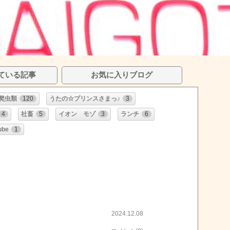
ている記事
お気に入りブログ
爬虫類
120
うたの☆プリンスさまっ♪
3
4
社畜
5
イオン モゾ
3
ランチ
6
ube
1
2024.12.08