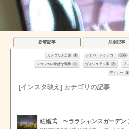
新着記事
月別記事
カテゴリ未分類
1
レオパードゲッコー
165
ジョジョの奇妙な冒険
1
ヴィジュアル系
2
ア
ディナー
3
[インスタ映え] カテゴリの記事
結婚式 〜ララシャンスガーデン 