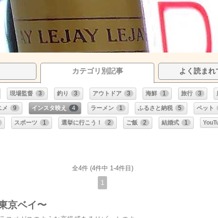
カテゴリ別記事
よく読まれ
現場監督
3
釣り
3
アウトドア
3
海鮮
1
旅行
3
ニメ
9
インスタ映え
4
ラーメン
1
ふるさと納税
5
ペット
スポーツ
1
選挙に行こう！
2
ご飯
2
結婚式
1
YouT
全4件 (4件中 1-4件目)
1
東京ベイ〜