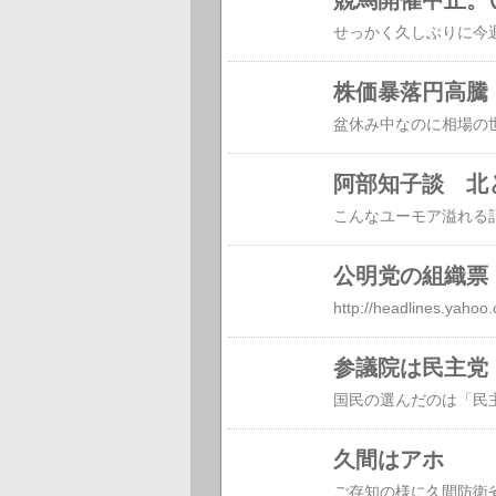
株価暴落円高騰
阿部知子談 北
公明党の組織票
参議院は民主党
久間はアホ