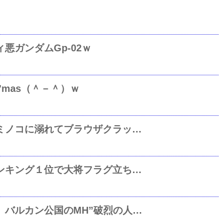
悪ガンダムGp-02ｗ
'mas（＾－＾）ｗ
BattlineTrialやってみたけどｗPcミノコに溺れてブラウザクラッシュｗQ式のPcではだめですねｗ
ついに大佐になりましたｗ大隊ランキング１位で大将フラグ立ちますｗ
らら専用ギャン改！ではなくてク バルカン公国のMH”破烈の人形”ギザカッコヨスｗ