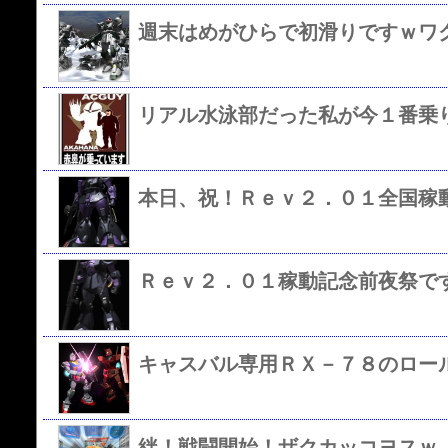
週末はめがひらで初滑りですｗワ
リアル水泳部だった私が今１番乗
本日、祝！Ｒｅｖ２．０１全国稼
Ｒｅｖ２．０１稼動記念前夜祭で
キャスバル専用ＲＸ－７８のロー
絆！戦闘開始！ザクカッコヨスｗ