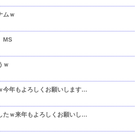
ナムｗ
、MS
うｗ
あけましておめでとうございますｗ今年もよろしくお願いしますｗｍ（＿＿）ｍ
今年はいろいろとお世話になりましたｗ来年もよろしくお願いしますｍ（＿＿）ｍ良いお年をｗぺこりｗ