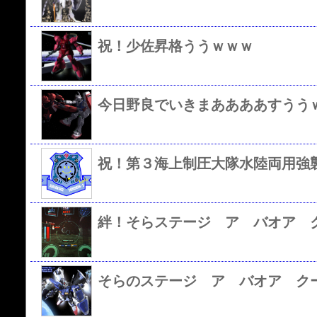
祝！少佐昇格ううｗｗｗ
今日野良でいきまああああすうう
絆！そらステージ ア バオア 
そらのステージ ア バオア ク