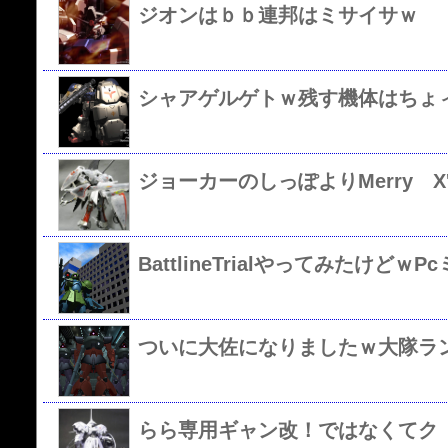
ジオンはｂｂ連邦はミサイサｗ
シャアゲルゲトｗ残す機体はちょィ
ジョーカーのしっぽよりMerry X