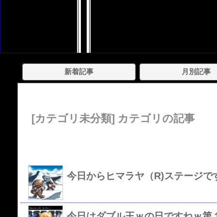
新着記事
月別記事
[カテゴリ未分類] カテゴリの記事
今日からヒマラヤ（R)ステージで
今日はダブル王ｗの日ですねｗ第