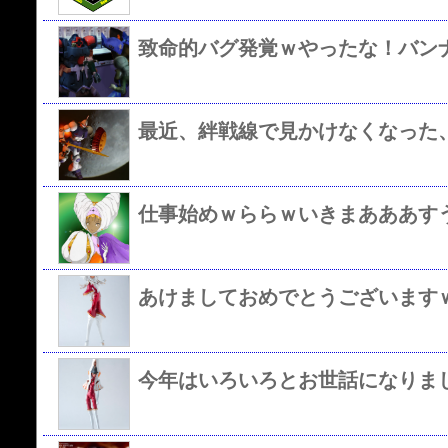
致命的バグ発覚ｗやったな！バン
最近、絆戦線で見かけなくなった
仕事始めｗららｗいきまあああす