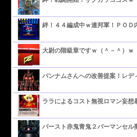
絆！４４編成中ｗ連邦軍！ＰＯＤ
大尉の階級章ですｗ（＾－＾）ｗ
ララによるコスト無視ロマン妄想
バースト赤鬼青鬼２バーマンセル