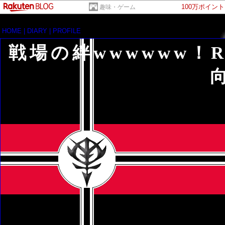
100万ポイン
趣味・ゲーム
HOME
|
DIARY
|
PROFILE
戦場の絆wwwwww！R