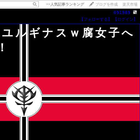
>>
人気記事ランキング
ブログを作成
楽天市場
091989
【フォローする】
【ログイン】
ogwユルギナスｗ腐女子へ
！