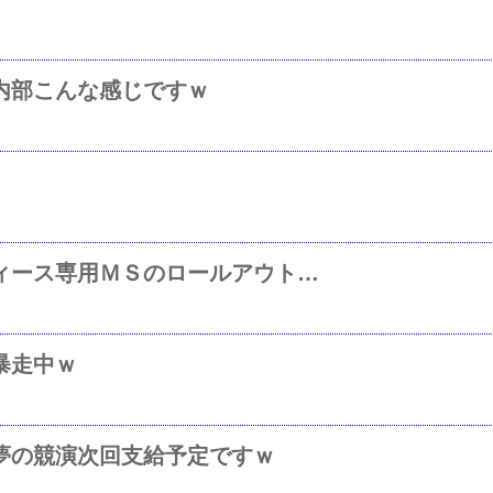
内部こんな感じですｗ
バンナムさんへの改善提案！レディース専用ＭＳのロールアウトを（＾－＾）ｗ
暴走中ｗ
夢の競演次回支給予定ですｗ