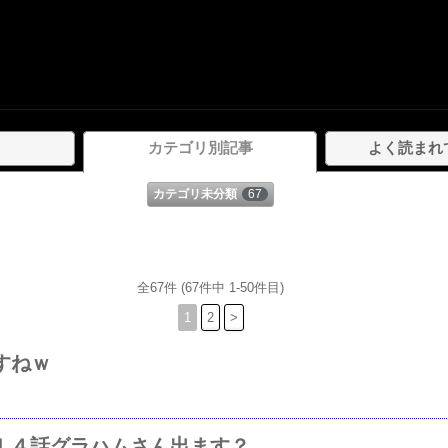
カテゴリ別記事
よく読まれ
カテゴリ未分類
67
全67件 (67件中 1-50件目)
1
2
>
すねｗ
１４話グラハムさん出ます？