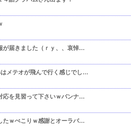
ｗ
ノリス役の名声優、市川さんの訃報が届きました（ｒｙ、、哀悼の意を表し、黙祷
ジオンのGP-02ｗビームバズーカBはメテオが飛んで行く感じでしたｗ
ばぐ技騒動の後で連邦将校さんの対応を見習って下さいｗバンナムさんｗ
オットーさんありがとうございましたｗぺこりｗ感謝とオーラバトラーを添えてうｐしますうｗ