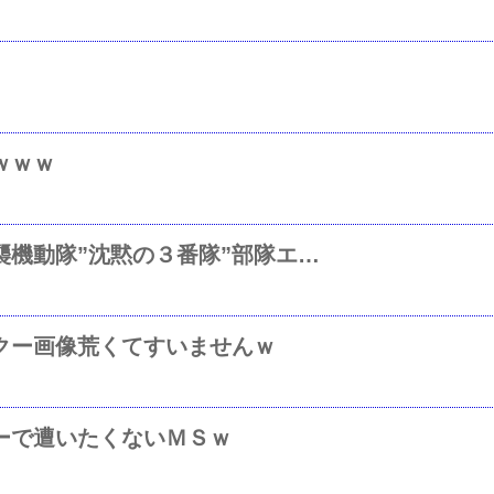
ｗｗｗ
祝！第３海上制圧大隊水陸両用強襲機動隊”沈黙の３番隊”部隊エンブレム完成披露ですｗ
クー画像荒くてすいませんｗ
ーで遭いたくないＭＳｗ