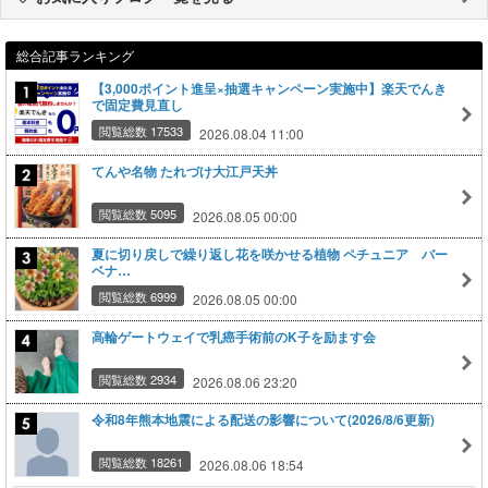
総合記事ランキング
【3,000ポイント進呈×抽選キャンペーン実施中】楽天でんき
で固定費見直し
閲覧総数 17533
2026.08.04 11:00
てんや名物 たれづけ大江戸天丼
閲覧総数 5095
2026.08.05 00:00
夏に切り戻しで繰り返し花を咲かせる植物 ペチュニア バー
ベナ…
閲覧総数 6999
2026.08.05 00:00
高輪ゲートウェイで乳癌手術前のK子を励ます会
閲覧総数 2934
2026.08.06 23:20
令和8年熊本地震による配送の影響について(2026/8/6更新)
閲覧総数 18261
2026.08.06 18:54