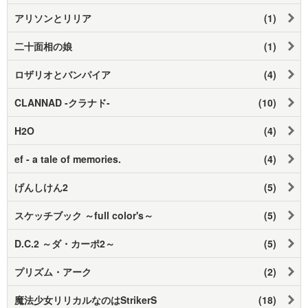
アリソンとリリア
(1)
二十面相の娘
(1)
ロザリオとバンパイア
(4)
CLANNAD -クラナド-
(10)
H2O
(4)
ef - a tale of memories.
(4)
げんしけん2
(5)
スケッチブック ～full color's～
(5)
D.C.2 ～ダ・カーポ2～
(5)
プリズム・アーク
(2)
魔法少女リリカルなのはStrikerS
(18)