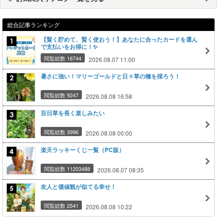
総合記事ランキング
【賢く貯めて、賢く使おう！】あなたに合ったカードを選ん
で支払いをお得に！✨
閲覧総数 16744
2026.08.07 11:00
暑さに強い！マリーゴールドと日々草の種を採ろう！
閲覧総数 9247
2026.08.08 16:58
百日草を長く楽しみたい
閲覧総数 3996
2026.08.08 00:00
楽天ラッキーくじ一覧（PC版）
閲覧総数 11203488
2026.08.07 08:35
友人と価値観が似てる幸せ！
閲覧総数 2541
2026.08.08 10:22