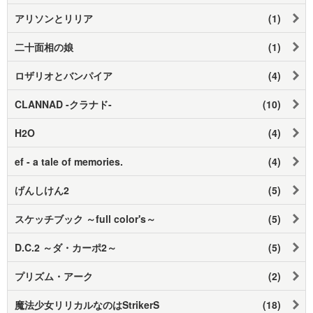
アリソンとリリア
(1)
二十面相の娘
(1)
ロザリオとバンパイア
(4)
CLANNAD -クラナド-
(10)
H2O
(4)
ef - a tale of memories.
(4)
げんしけん2
(5)
スケッチブック ～full color's～
(5)
D.C.2 ～ダ・カーポ2～
(5)
プリズム・アーク
(2)
魔法少女リリカルなのはStrikerS
(18)