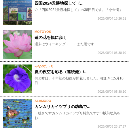
四国2024景勝地探して（...
◇『四国2024景勝地探して』の38回目です。「小金滝」...
2026/08/04 18:26:31
MOTOYOS
蓮の花を観に歩く
週末はウォーキング．．． また雨です ...
2026/08/04 06:30:10
みなみたっち
夏の夜空を彩る（連続他）/...
何と昨日、今年初の朝顔が開花しました。種まきは5月10
日...
2026/08/04 05:30:10
ALAMODO
カンムリカイツブリの幼鳥で...
→続きですカンムリカイツブリ特集です(^^♪以前幼鳥を
お...
2026/08/03 23:17:27