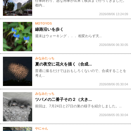
仕事終わり、急な用事が出来て横浜まで行ってきました。
都内...
2026/08/06 13:24:09
MOTOYOS
線路沿いを歩く
週末はウォーキング．．． 相変わらず天...
2026/08/06 06:30:05
みなみたっち
夏の夜空に花火を描く（合成...
普通に撮るだけではおもしろくないので、合成することを
考え...
2026/08/06 05:30:04
みなみたっち
ツバメの二番子その２（大き...
​前回は、7月24日と27日の巣の様子​を紹介しました。...
2026/08/05 05:30:04
やにゃん