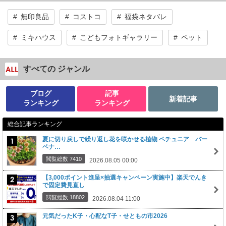
無印良品
コストコ
福袋ネタバレ
ミキハウス
こどもフォトギャラリー
ペット
すべての ジャンル
ブログ
記事
新着記事
ランキング
ランキング
総合記事ランキング
夏に切り戻しで繰り返し花を咲かせる植物 ペチュニア バー
ベナ…
閲覧総数 7410
2026.08.05 00:00
【3,000ポイント進呈×抽選キャンペーン実施中】楽天でんき
で固定費見直し
閲覧総数 18802
2026.08.04 11:00
元気だったK子・心配なT子・せともの市2026