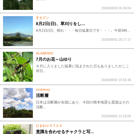
2026/08/03 05:30:04
すえドン
8月2日(日)、草刈りをし...
8月2日(日)、晴れ・・・毎日猛暑日です・・・。午前5時...
2026/08/02 20:17:17
ALAMODO
7月のお花～山ゆり
８月に入りました猛暑に悩まされた日もありましたがここ
何日...
2026/08/02 15:55:38
toshinny
活断層
日本は活断層が全国にあり、今回の熊本地震も震源はその
活断...
2026/08/02 13:19:55
ひまわり０７２４
意識を合わせるチャクラと写...