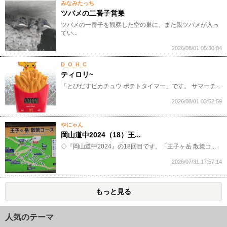
みなみたっち
ツバメの二番子営巣
ツバメの一番子を観察した空の巣に、また親ツバメが入っ
てい...
2026/08/01 05:30:04
D_O_H_C
ティロリ~
「とびだすピカチュウ ポテトタイマー」です。 サマーチ...
2026/08/01 03:52:59
やにゃん
岡山道中2024（18）王...
◇『岡山道中2024』の18回目です。「王子ヶ岳 散策コ...
2026/07/31 17:57:14
もっと見る
人気のテーマ