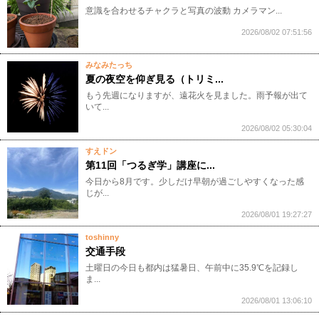
意識を合わせるチャクラと写真の波動 カメラマン...
2026/08/02 07:51:56
みなみたっち
夏の夜空を仰ぎ見る（トリミ...
もう先週になりますが、遠花火を見ました。雨予報が出て
いて...
2026/08/02 05:30:04
すえドン
第11回「つるぎ学」講座に...
今日から8月です。少しだけ早朝が過ごしやすくなった感
じが...
2026/08/01 19:27:27
toshinny
交通手段
土曜日の今日も都内は猛暑日、午前中に35.9℃を記録し
ま...
2026/08/01 13:06:10