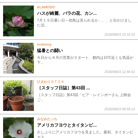
ALAMODO
ハスが綺麗、バラの花、カン...
7月１９日暑い日～幼鳥は見られるか、、、と出かけまし
た沼...
2026/08/03 23:16:33
toshinny
猛暑との闘い
今日から８月の営業がスタート、都内は10℃近くも気温が
下...
2026/08/03 12:48:42
ひまわり０７２４
［スタッフ日誌］第43回 ...
［スタッフ日誌］第43回「ピア・レインボーさん 上映会
ご...
2026/08/03 06:55:14
みなみたっち
アメリカフヨウとタイタンビ...
久しぶりにアメリカフヨウを見ました。最初、タイタンビ
カス...