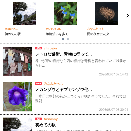
toshinn...
MOTOYOS
みなみたっち
大
初めての駅
線路沿いを歩く
夏の夜空に花火...
西
chiroaka
レトロな猫街、青梅に行って...
谷中が東の猫街なら西の猫街は青梅と言われていて以前か
ら行...
2026/08/07 07:14:42
みなみたっち
ノカンゾウとヤブカンゾウ他...
一昨日は朝顔の花が二つくらい咲きそうでした。それでは
翌朝...
2026/08/07 05:30:04
toshinny
初めての駅