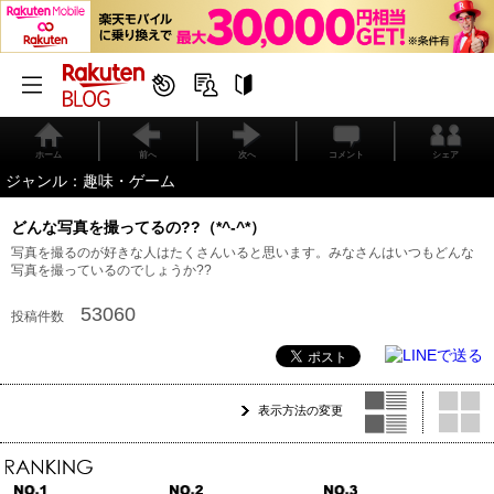
ホーム
前へ
次へ
コメント
シェア
ジャンル：趣味・ゲーム
どんな写真を撮ってるの??（*^-^*）
写真を撮るのが好きな人はたくさんいると思います。みなさんはいつもどんな
写真を撮っているのでしょうか??
53060
投稿件数
表示方法の変更