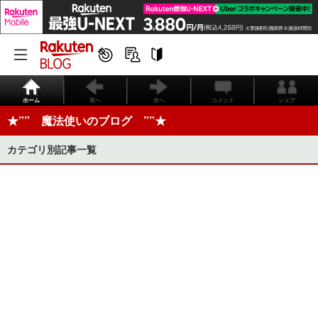
ホーム
前へ
次へ
コメント
シェア
★”” 魔法使いのブログ ””★
カテゴリ別記事一覧