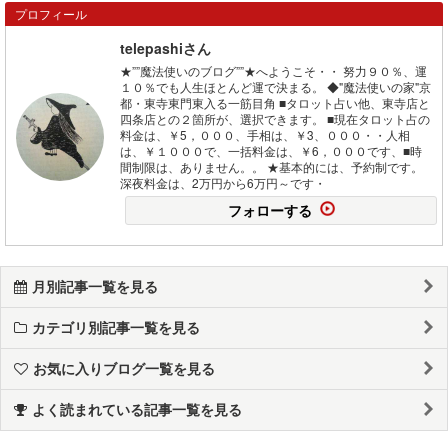
プロフィール
telepashiさん
★””魔法使いのブログ””★へようこそ・・ 努力９０％、運
１０％でも人生ほとんど運で決まる。 ◆"魔法使いの家"京
都・東寺東門東入る一筋目角 ■タロット占い他、東寺店と
四条店との２箇所が、選択できます。 ■現在タロット占の
料金は、￥5，０００、手相は、￥3、０００・・人相
は、￥１０００で、一括料金は、￥6，０００です、■時
間制限は、ありません。。 ★基本的には、予約制です。
深夜料金は、2万円から6万円～です・
フォローする
月別記事一覧を見る
カテゴリ別記事一覧を見る
お気に入りブログ一覧を見る
よく読まれている記事一覧を見る