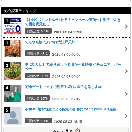
総合記事ランキング
【3,000ポイント進呈×抽選キャンペーン実施中】楽天でんき
で固定費見直し
閲覧総数 16168
2026.08.04 11:00
てんや名物 たれづけ大江戸天丼
閲覧総数 4813
2026.08.05 00:00
夏に切り戻しで繰り返し花を咲かせる植物 ペチュニア バー
ベナ…
閲覧総数 5079
2026.08.05 00:00
高輪ゲートウェイで乳癌手術前のK子を励ます会
閲覧総数 2578
2026.08.05 07:42
令和8年熊本地震による配送の影響について(2026/8/3更新)
閲覧総数 17280
2026.08.03 18:15
もっと見る