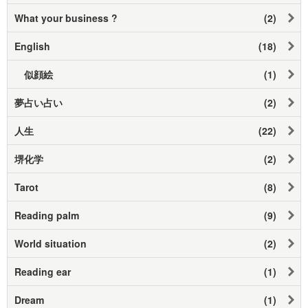
What your business ?
(2)
English
(18)
似顔絵
(1)
夢占い占い
(2)
人生
(22)
堺化学
(2)
Tarot
(8)
Reading palm
(9)
World situation
(2)
Reading ear
(1)
Dream
(1)