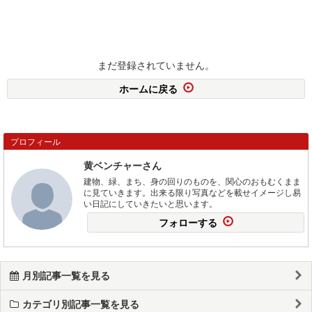
まだ登録されていません。
ホームに戻る
プロフィール
黄ベンチャーさん
建物、緑、まち、身の回りのものを、関心のおもむくまま
に見ていきます。出来る限り写真などを載せイメージし易
い日記にしていきたいと思います。
フォローする
月別記事一覧を見る
カテゴリ別記事一覧を見る