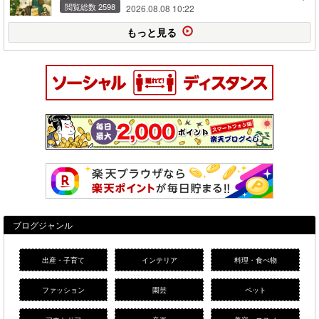
閲覧総数 2598
2026.08.08 10:22
もっと見る
ブログジャンル
出産・子育て
インテリア
料理・食べ物
ファッション
園芸
ペット