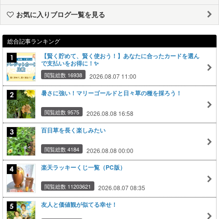
お気に入りブログ一覧を見る
総合記事ランキング
【賢く貯めて、賢く使おう！】あなたに合ったカードを選ん
で支払いをお得に！✨
閲覧総数 16938
2026.08.07 11:00
暑さに強い！マリーゴールドと日々草の種を採ろう！
閲覧総数 9575
2026.08.08 16:58
百日草を長く楽しみたい
閲覧総数 4184
2026.08.08 00:00
楽天ラッキーくじ一覧（PC版）
閲覧総数 11203621
2026.08.07 08:35
友人と価値観が似てる幸せ！