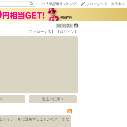
>>
人気記事ランキング
ブログを作成
楽天市場
004028
【フォローする】
【ログイン】
【毎日開催】
15記事にいいね！で1ポイント
10秒滞在
いいね!
--
/
--
件)
過去の記事 >
なディテールに対処することができ、あな