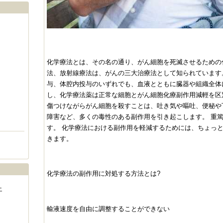
化学療法とは、その名の通り、がん細胞を死滅させるための
法、放射線療法は、がんの三大治療法として知られています
与、体腔内投与のいずれでも、血液とともに臓器や組織全体
し、化学療法薬は正常な細胞とがん細胞
化療副作用減輕
を区
傷つけながらがん細胞を殺すことは、吐き気や嘔吐、便秘や
障害など、多くの毒性のある副作用を引き起こします。 重
す。 化学療法における副作用を軽減するためには、ちょっ
きます。
化学療法の副作用に対処する方法とは?
土
輸液速度を自由に調整することができない