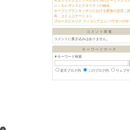
モダンラグジュアリースタイルのオープンプラ
ン：エレガンスとクオリティの融合
オープンプランキッチンにおける家族の交流：
有、コミュニケーション
ブルースピルリナ フィコシアニン パウダーのす
コメント新着
コメントに書き込みはありません。
キーワードサーチ
▼キーワード検索
楽天ブログ内
このブログ内
ウェブサ
×