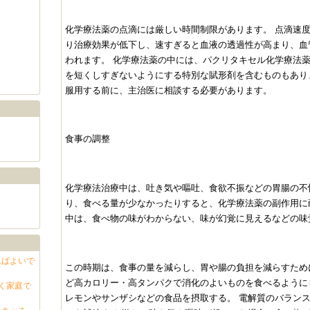
化学療法薬の点滴には厳しい時間制限があります。 点滴速
り治療効果が低下し、速すぎると血液の透過性が高まり、血
われます。 化学療法薬の中には、パクリタキセル化学療法
を短くしすぎないようにする特別な賦形剤を含むものもあり
服用する前に、主治医に相談する必要があります。
食事の調整
化学療法治療中は、吐き気や嘔吐、食欲不振などの胃腸の不
り、食べる量が少なかったりすると、化学療法薬の副作用に
中は、食べ物の味がわからない、味が幻覚に見えるなどの味
ればよいで
この時期は、食事の量を減らし、胃や腸の負担を減らすため
ど高カロリー・高タンパクで消化のよいものを食べるように
く家庭で
レモンやサンザシなどの食品を摂取する。 電解質のバラン