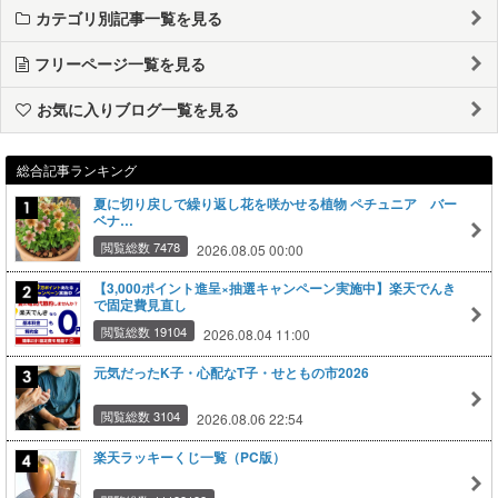
カテゴリ別記事一覧を見る
フリーページ一覧を見る
お気に入りブログ一覧を見る
総合記事ランキング
夏に切り戻しで繰り返し花を咲かせる植物 ペチュニア バー
ベナ…
閲覧総数 7478
2026.08.05 00:00
【3,000ポイント進呈×抽選キャンペーン実施中】楽天でんき
で固定費見直し
閲覧総数 19104
2026.08.04 11:00
元気だったK子・心配なT子・せともの市2026
閲覧総数 3104
2026.08.06 22:54
楽天ラッキーくじ一覧（PC版）