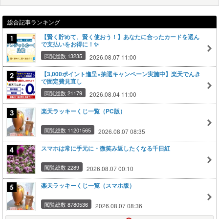
総合記事ランキング
【賢く貯めて、賢く使おう！】あなたに合ったカードを選ん
で支払いをお得に！✨
閲覧総数 13235
2026.08.07 11:00
【3,000ポイント進呈×抽選キャンペーン実施中】楽天でんき
で固定費見直し
閲覧総数 21179
2026.08.04 11:00
楽天ラッキーくじ一覧（PC版）
閲覧総数 11201565
2026.08.07 08:35
スマホは常に手元に・微笑み返したくなる千日紅
閲覧総数 2289
2026.08.07 00:10
楽天ラッキーくじ一覧（スマホ版）
閲覧総数 8780536
2026.08.07 08:36