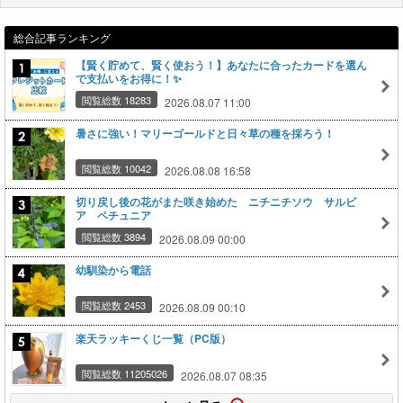
総合記事ランキング
【賢く貯めて、賢く使おう！】あなたに合ったカードを選ん
で支払いをお得に！✨
閲覧総数 18283
2026.08.07 11:00
暑さに強い！マリーゴールドと日々草の種を採ろう！
閲覧総数 10042
2026.08.08 16:58
切り戻し後の花がまた咲き始めた ニチニチソウ サルビ
ア ペチュニア
閲覧総数 3894
2026.08.09 00:00
幼馴染から電話
閲覧総数 2453
2026.08.09 00:10
楽天ラッキーくじ一覧（PC版）
閲覧総数 11205026
2026.08.07 08:35