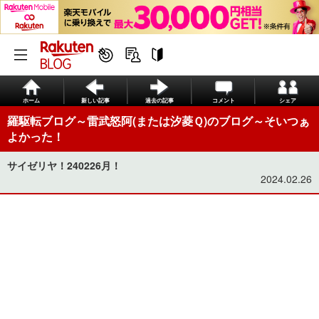
ホーム
新しい記事
過去の記事
コメント
シェア
羅駆転ブログ～雷武怒阿(または汐菱Ｑ)のブログ～そいつぁ
よかった！
サイゼリヤ！240226月！
2024.02.26