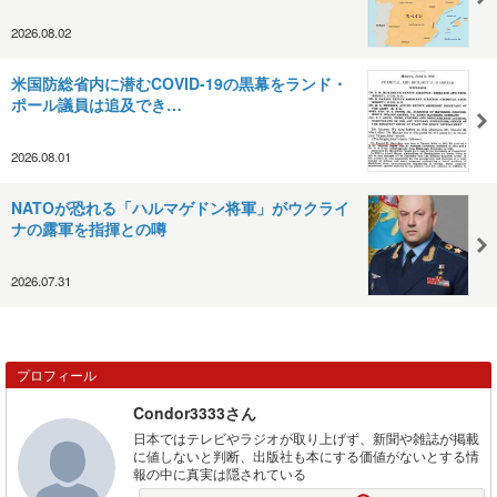
2026.08.02
米国防総省内に潜むCOVID-19の黒幕をランド・
ポール議員は追及でき…
2026.08.01
NATOが恐れる「ハルマゲドン将軍」がウクライ
ナの露軍を指揮との噂
2026.07.31
プロフィール
Condor3333さん
日本ではテレビやラジオが取り上げず、新聞や雑誌が掲載
に値しないと判断、出版社も本にする価値がないとする情
報の中に真実は隠されている