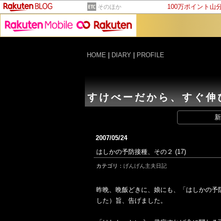
100万ポイント山
そのほか
HOME
|
DIARY
|
PROFILE
すけべーだから、すぐ伸
新
2007/05/24
はしかの予防接種、その２
(17)
カテゴリ：
げんげん主夫日記
昨晩、晩飯どきに、娘にも、「はしかの予
した）旨、告げました。