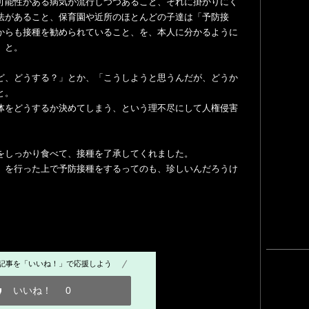
可能性がある病気が流行しつつあること、それに掛かりにく
法があること、保育園や近所のほとんどの子達は「予防接
からも接種を勧められていること、を、本人に分かるように
」と。
ど、どうする？」とか、「こうしようと思うんだが、どうか
と。
体をどうするか決めてしまう、という理不尽にして人権侵害
をしっかり食べて、接種を了承してくれました。
」を行った上で予防接種をするってのも、珍しいんだろうけ
記事を「いいね！」で応援しよう
いいね！
0