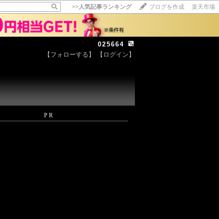
>>
人気記事ランキング
ブログを作成
楽天市場
025664
【フォローする】
【ログイン】
【毎日開催】
15記事にいいね！で1ポイント
10秒滞在
いいね!
--
/
--
PR