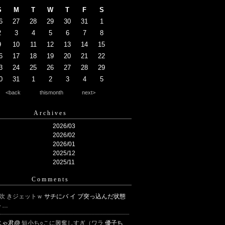
S
M
T
W
T
F
S
6
27
28
29
30
31
1
2
3
4
5
6
7
8
9
10
11
12
13
14
15
6
17
18
19
20
21
22
3
24
25
26
27
28
29
0
31
1
2
3
4
5
<back
thismonth
next>
Archives
2026/03
2026/02
2026/01
2025/12
2025/11
Comments
 吹 きジェットｗ
サチにバ イ ブ突っ込んだ状態
ト…
じゃ君@
短小ち○こに興奮しすぎ（ワラ
優子ち