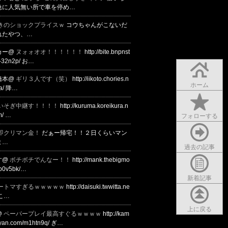
急に人気無い所で車を停め…
きのショックプライスｗ
コウちゃんがこないだ
れたやつ、…
カー@
ヌォォオオ！！！！！！
http://bite.bnpnst
6-32n2p/ お…
橋本@
ギリ３人です（笑）
http://iikoto.chories.n
ホーム
sa/ 降…
いそぎ中継す！！！！
http://kuruma.koreikura.n
m/ …
フォローする
即クリマン金！
だぁー帰宅！！２日くらいマン
ま…
過去の記事
す@
ボチボチでんなー！！
http://mank.thebigmo
/6p0v5bk/…
新着記事
ートマすぎるｗｗｗｗｗ
http://daisuki.twwitta.ne
/ こ…
上に戻る
@
ペーパープレイ最高すぐるｗｗｗｗ
http://kam
nyan.com/m1htn9q/ ぎ…