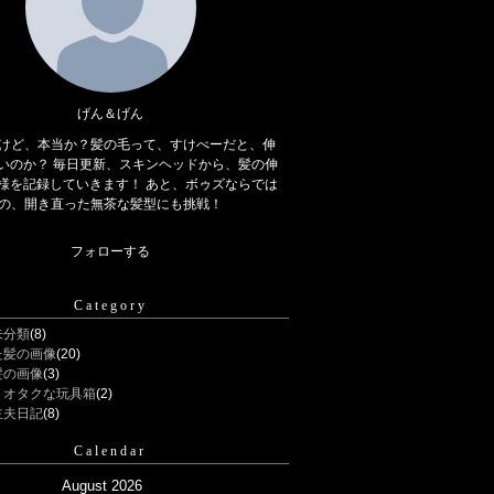
げん＆げん
けど、本当か？髪の毛って、すけべーだと、伸
いのか？ 毎日更新、スキンヘッドから、髪の伸
様を記録していきます！ あと、ボゥズならでは
の、開き直った無茶な髪型にも挑戦！
フォローする
Category
未分類
(8)
た髪の画像
(20)
髪の画像
(3)
、オタクな玩具箱
(2)
主夫日記
(8)
Calendar
August 2026