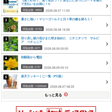
【賢く貯めて、賢く使おう！】あなたに合ったカードを選ん
で支払いをお得に！✨
閲覧総数 18850
2026.08.07 11:00
暑さに強い！マリーゴールドと日々草の種を採ろう！
閲覧総数 10153
2026.08.08 16:58
切り戻し後の花がまた咲き始めた ニチニチソウ サルビ
ア ペチュニア
閲覧総数 4371
2026.08.09 00:00
幼馴染から電話
閲覧総数 2737
2026.08.09 00:10
楽天ラッキーくじ一覧（PC版）
閲覧総数 11205420
2026.08.07 08:35
もっと見る