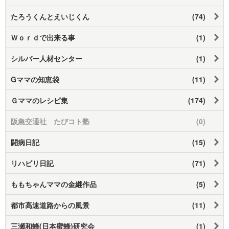
たろうくんとえいじくん
(74)
Ｗｏｒｄで出来る事
(1)
シルバー人材センター
(1)
Gママの知恵袋
(11)
Ｇママのレシピ集
(174)
阪急交通社 たびコト塾
(0)
闘病日記
(15)
リハビリ日記
(71)
ももちゃんママの金継作品
(5)
都市高速道路からの風景
(11)
三瀬和蜂(日本蜜蜂)研究会
(1)