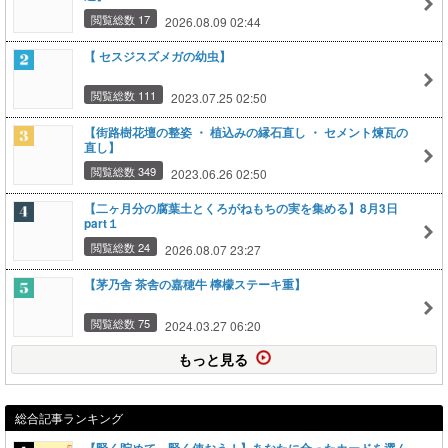
閲覧総数 17
2026.08.09 02:44
【 セスジスズメガの幼虫】
閲覧総数 111
2023.07.25 02:50
【街路樹花壇の整姿 ・ 植込みの縁石直し ・ セメント煉瓦の
直し】
閲覧総数 349
2023.06.26 02:50
【二ヶ月分の腐葉土とくろがねもちの実を集める】8月3日
part１
閲覧総数 24
2026.08.07 23:27
【茅乃舎 茶舎の嘉穂牛 檸檬ステーキ重】
閲覧総数 75
2024.03.27 06:20
もっと見る
総合記事ランキング