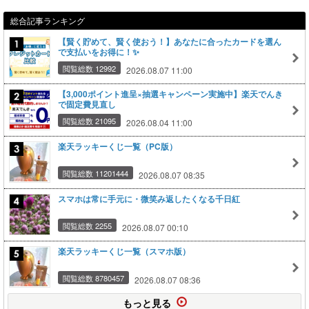
総合記事ランキング
【賢く貯めて、賢く使おう！】あなたに合ったカードを選ん
で支払いをお得に！✨
閲覧総数 12992
2026.08.07 11:00
【3,000ポイント進呈×抽選キャンペーン実施中】楽天でんき
で固定費見直し
閲覧総数 21095
2026.08.04 11:00
楽天ラッキーくじ一覧（PC版）
閲覧総数 11201444
2026.08.07 08:35
スマホは常に手元に・微笑み返したくなる千日紅
閲覧総数 2255
2026.08.07 00:10
楽天ラッキーくじ一覧（スマホ版）
閲覧総数 8780457
2026.08.07 08:36
もっと見る