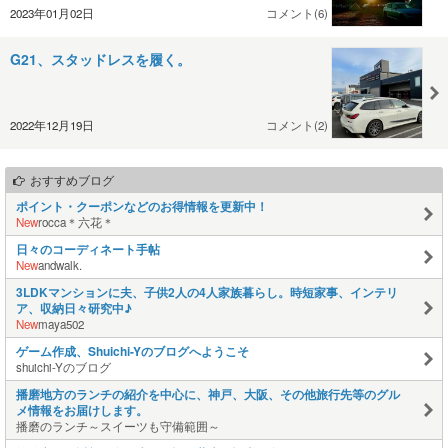
2023年01月02日
コメント(6)
G21、スタッドレスを履く。
2022年12月19日
コメント(2)
おすすめブログ
ポイント・クーポンなどのお得情報を更新中！
New
rocca＊六花＊
日々のコーディネート手帖
New
andwalk.
3LDKマンションに夫、子供2人の4人家族暮らし。時短家事、インテリ
ア、収納日々研究中♪
New
maya502
ゲーム作成、Shuichi-Yのブログへようこそ
shuichi-Yのブログ
播磨地方のランチの紹介を中心に、神戸、大阪、その他旅行先等のグル
メ情報をお届けします。
播磨のランチ～スイーツも守備範囲～