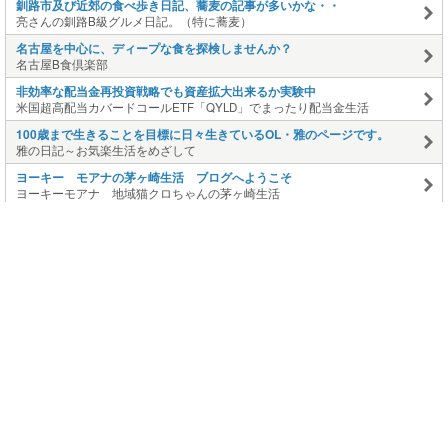
釧路市及び近郊の食べ歩き日記、蕎麦の記事が多いかな・・
亮さんの釧路B級グルメ日記。（特に蕎麦）
名古屋を中心に、ディープな食を探検しませんか？
名古屋B食倶楽部
非効率な配当金再投資戦略でも資産拡大出来るか実験中
米国超高配当カバードコールETF「QYLD」でまったり配当金生活
100歳まで生きることを目標に日々生きているOL・雅のページです。
雅の日記～お気楽生活をめざして
ヨーキー モアナの茅ヶ崎生活 ブログへようこそ
ヨーキーモアナ 地域猫クロちゃんの茅ヶ崎生活
このページの上に戻る
メニュー
新規登録
日記を書く
公式X
公式facebook