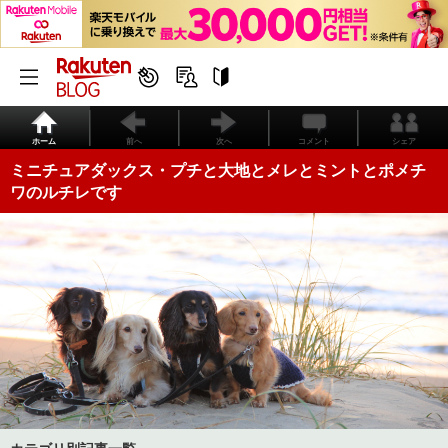
ホーム
前へ
次へ
コメント
シェア
ミニチュアダックス・プチと大地とメレとミントとポメチ
ワのルチレです
カテゴリ別記事一覧