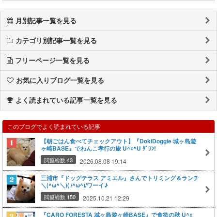
月別記事一覧を見る
カテゴリ別記事一覧を見る
フリーページ一覧を見る
お気に入りブログ一覧を見る
よく読まれている記事一覧を見る
このブログでよく読まれている記事
【朝ごはん食べてチェックアウト】『DokiDoggie 城ヶ島遊
ヶ崎BASE』でわんこ孝行の旅 U^ｪ^U ﾀﾞﾜﾝ!
閲覧総数 43
2026.08.08 19:14
三浦市『ドッグテラス アミエル』さんでトリミング＆ランチ
＼(^ω^＼)( /^ω^)/ワーイ♪
閲覧総数 150
2025.10.21 12:29
『CARO FORESTA 城ヶ島遊ヶ崎BASE』で食欲の秋 U^ｪ