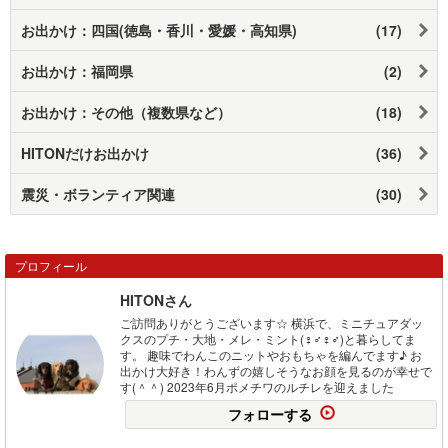
お出かけ：四国(徳島・香川・愛媛・高知県)
(17)
お出かけ：福岡県
(2)
お出かけ：その他（複数県など）
(18)
HITONだけお出かけ
(36)
震災・ボランティア関連
(30)
プロフィール
HITONさん
ご訪問ありがとうございます☆ 横浜で、ミニチュアダッ
クスのプチ・大地・メレ・ミント(♀♂♀♂)と暮らしてま
す。 趣味でわんこのニットやおもちゃを編んでます♪ お
出かけ大好き！わんずの嬉しそうなお顔を見るのが幸せで
す(＾＾) 2023年6月ポメチワのルチレを迎えました
フォローする