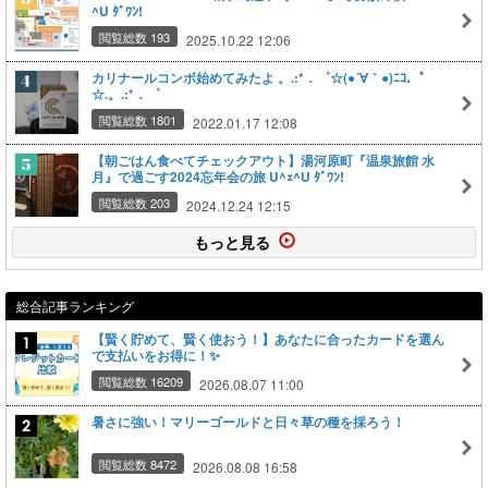
^U ﾀﾞﾜﾝ!
閲覧総数 193
2025.10.22 12:06
カリナールコンボ始めてみたよ 。.:*．゜☆(●´∀｀●)ﾆｺ．゜
☆.。.:*．゜
閲覧総数 1801
2022.01.17 12:08
【朝ごはん食べてチェックアウト】湯河原町『温泉旅館 水
月』で過ごす2024忘年会の旅 U^ｪ^U ﾀﾞﾜﾝ!
閲覧総数 203
2024.12.24 12:15
もっと見る
総合記事ランキング
【賢く貯めて、賢く使おう！】あなたに合ったカードを選ん
で支払いをお得に！✨
閲覧総数 16209
2026.08.07 11:00
暑さに強い！マリーゴールドと日々草の種を採ろう！
閲覧総数 8472
2026.08.08 16:58