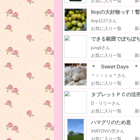
お気に入り一覧
新
Itopの大好物っす！
Itop1127さん
お気に入り一覧
新
できる範囲でぽちぽ
jungliさん
お気に入り一覧
新
＊ Sweet Days ＊
＊ｒｉｃｏ＊さん
お気に入り一覧
新
タブレットＰＣの活用
D・リリーさん
お気に入り一覧
新
ハマグリのため息
IHATOVの空さん
お気に入り一覧
新