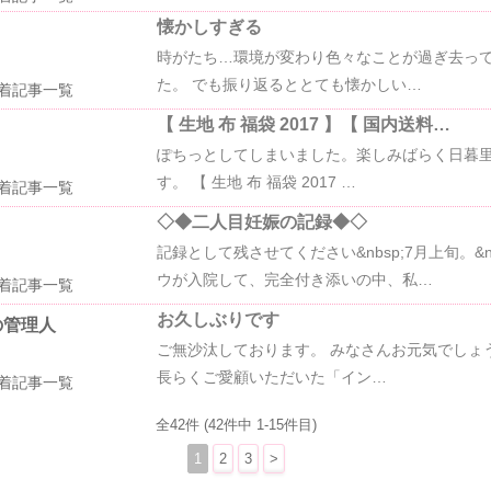
懐かしすぎる
時がたち…環境が変わり色々なことが過ぎ去っ
た。 でも振り返るととても懐かしい…
着記事一覧
【 生地 布 福袋 2017 】【 国内送料…
ぽちっとしてしまいました。楽しみばらく日暮
す。 【 生地 布 福袋 2017 …
着記事一覧
◇◆二人目妊娠の記録◆◇
記録として残させてください&nbsp;7月上旬。&nb
ウが入院して、完全付き添いの中、私…
着記事一覧
お久しぶりです
の管理人
ご無沙汰しております。 みなさんお元気でしょ
長らくご愛顧いただいた「イン…
着記事一覧
全42件 (42件中 1-15件目)
1
2
3
>