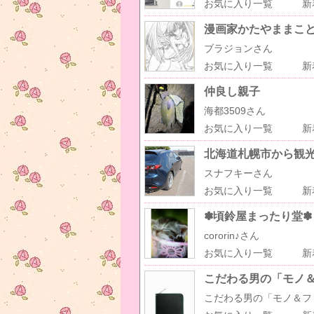
お気に入り一覧
新
漫画家かたやままこ
ブラジョンさん
お気に入り一覧
新
仲良し親子
海都3509さん
お気に入り一覧
新
北海道札幌市から観
スナフキーさん
お気に入り一覧
新
✽頃鈴屋まったり堂✽
cororin♪さん
お気に入り一覧
新
こだわる男の「モノ
こだわる男の「モノ＆フ