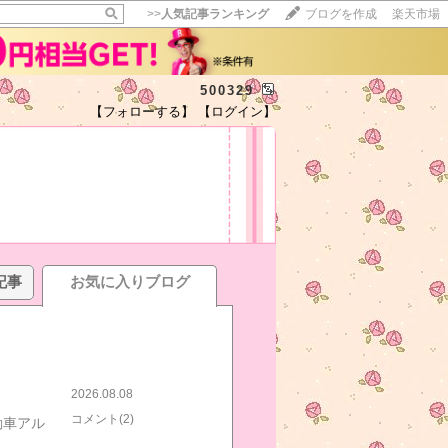
>>
人気記事ランキング
ブログを作成
楽天市場
500329
【フォローする】
【ログイン】
記事
お気に入りブログ
2026.08.08
コメント(2)
動車アル