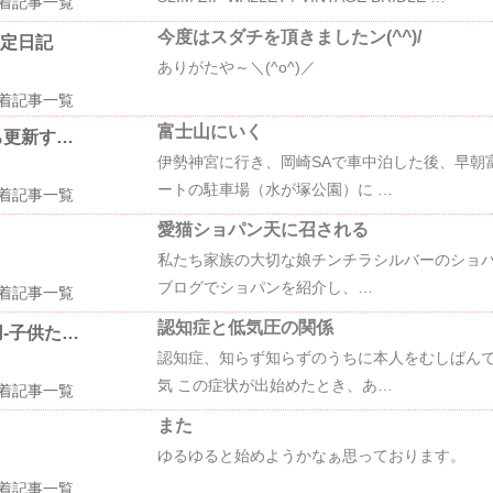
着記事一覧
今度はスダチを頂きましたン(^^)/
暫定日記
ありがたや～＼(^o^)／
着記事一覧
富士山にいく
ち更新す…
伊勢神宮に行き、岡崎SAで車中泊した後、早朝
ートの駐車場（水が塚公園）に …
着記事一覧
愛猫ショパン天に召される
私たち家族の大切な娘チンチラシルバーのショパ
ブログでショパンを紹介し、…
着記事一覧
認知症と低気圧の関係
-子供た…
認知症、知らず知らずのうちに本人をむしばん
気 この症状が出始めたとき、あ…
着記事一覧
また
ゆるゆると始めようかなぁ思っております。
着記事一覧