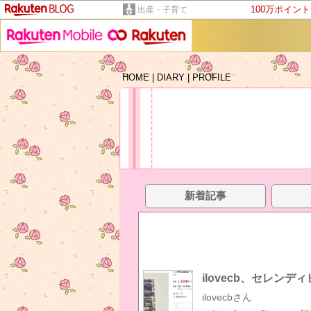
100万ポイン
出産・子育て
HOME
|
DIARY
|
PROFILE
新着記事
ilovecb、セレンデ
ilovecbさん