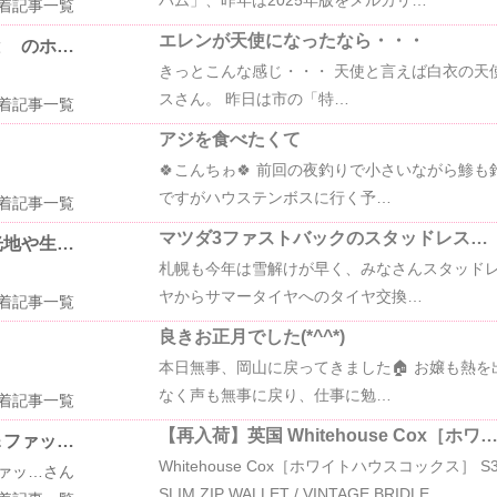
着記事一覧
エレンが天使になったなら・・・
と のホ…
きっとこんな感じ・・・ 天使と言えば白衣の天
スさん。 昨日は市の「特…
着記事一覧
アジを食べたくて
🍀こんちゎ🍀 前回の夜釣りで小さいながら鯵も
ですがハウステンボスに行く予…
着記事一覧
マツダ3ファストバックのスタッドレス…
光地や生…
札幌も今年は雪解けが早く、みなさんスタッド
ヤからサマータイヤへのタイヤ交換…
着記事一覧
良きお正月でした(*^^*)
本日無事、岡山に戻ってきました🏠️ お嬢も熱
なく声も無事に戻り、仕事に勉…
着記事一覧
【再入荷】英国 Whitehouse Cox［ホワ
＆ファッ…
Whitehouse Cox［ホワイトハウスコックス］ S3
ァッ…さん
SLIM ZIP WALLET / VINTAGE BRIDLE …