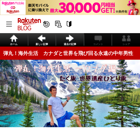
ホーム
新しい記事
過去の記事
コメント
シェア
弾丸！海外生活 カナダと世界を飛び回る永遠の中年男性