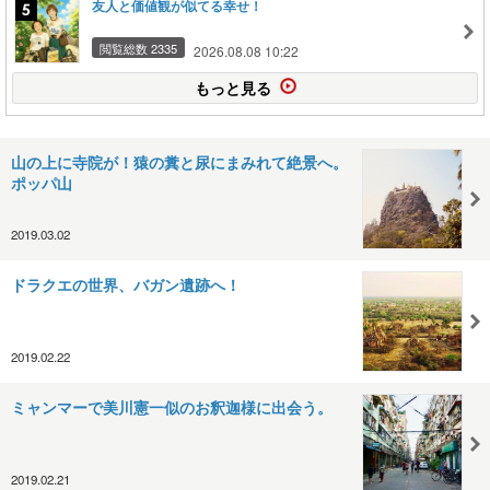
友人と価値観が似てる幸せ！
閲覧総数 2335
2026.08.08 10:22
もっと見る
山の上に寺院が！猿の糞と尿にまみれて絶景へ。
ポッパ山
2019.03.02
ドラクエの世界、バガン遺跡へ！
2019.02.22
ミャンマーで美川憲一似のお釈迦様に出会う。
2019.02.21