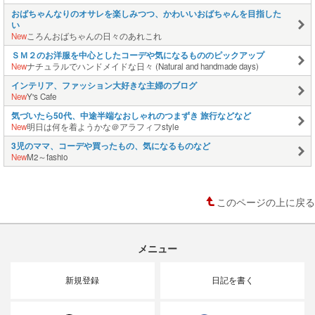
おばちゃんなりのオサレを楽しみつつ、かわいいおばちゃんを目指した
い
New
ころんおばちゃんの日々のあれこれ
ＳＭ２のお洋服を中心としたコーデや気になるもののピックアップ
New
ナチュラルでハンドメイドな日々 (Natural and handmade days)
インテリア、ファッション大好きな主婦のブログ
New
Y's Cafe
気づいたら50代、中途半端なおしゃれのつまずき 旅行などなど
New
明日は何を着ようかな＠アラフィフstyle
3児のママ、コーデや買ったもの、気になるものなど
New
M2～fashio
このページの上に戻る
メニュー
新規登録
日記を書く