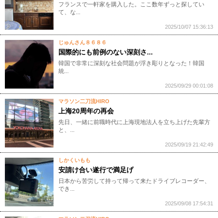
フランスで一軒家を購入した。ここ数年ずっと探してい
て、な...
2025/10/07 15:36:13
じゅんさん８６８６
国際的にも前例のない深刻さ...
​​韓国で非常に深刻な社会問題が浮き彫りとなった！韓国
統...
2025/09/29 00:01:08
マラソン二刀流HIRO
上海20周年の再会
先日、一緒に前職時代に上海現地法人を立ち上げた先輩方
と、...
2025/09/19 21:42:49
しかくいもも
安請け合い遂行で満足げ
日本から苦労して持って帰って来たドライブレコーダー、
でき...
2025/09/08 17:54:31