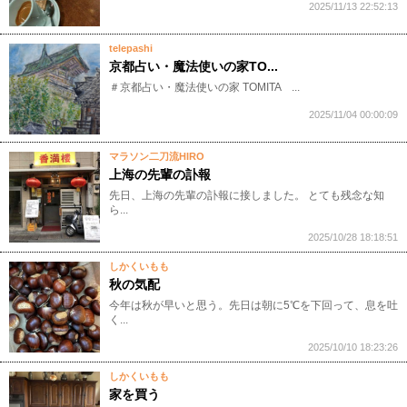
2025/11/13 22:52:13
telepashi
京都占い・魔法使いの家TO...
​＃京都占い・魔法使いの家​ TOMITA​​ ​​​​...
2025/11/04 00:00:09
マラソン二刀流HIRO
上海の先輩の訃報
先日、上海の先輩の訃報に接しました。 とても残念な知
ら...
2025/10/28 18:18:51
しかくいもも
秋の気配
今年は秋が早いと思う。先日は朝に5℃を下回って、息を吐
く...
2025/10/10 18:23:26
しかくいもも
家を買う