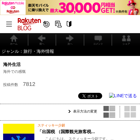
ホーム
前へ
次へ
コメント
シェア
ジャンル：旅行・海外情報
海外生活
海外での感慨
7812
投稿件数
表示方法の変更
スティッキー少尉
「出国税 （国際観光旅客税...
こんにちは。 スティッキー少尉です。 ...