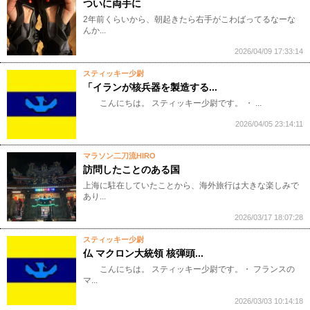
ついに両手に
2年前くらいから、朝起きたら右手がこわばってるなーな
んか...
2026/04/09 17:33:14
スティッキー少尉
「イランが核兵器を製造する...
こんにちは。 スティッキー少尉です。 ・ ...
2026/04/05 23:14:11
マラソン二刀流HIRO
訪問したことのある国
上海に駐在していたことから、海外旅行は大きな楽しみで
あり...
2026/03/17 18:07:28
スティッキー少尉
仏 マクロン大統領 核弾頭...
こんにちは。 スティッキー少尉です。・ フランスの
マ...
2026/03/03 10:14:18