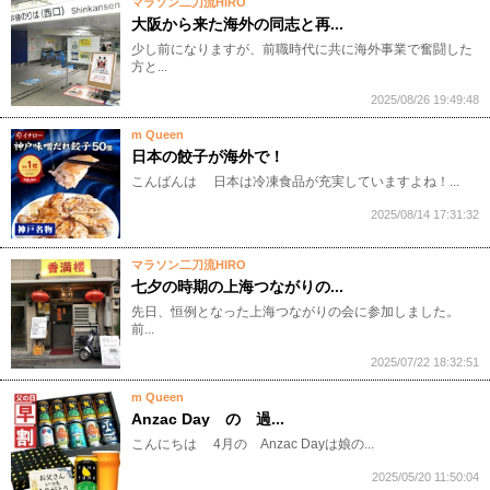
マラソン二刀流HIRO
大阪から来た海外の同志と再...
少し前になりますが、前職時代に共に海外事業で奮闘した
方と...
2025/08/26 19:49:48
m Queen
日本の餃子が海外で！
こんばんは 日本は冷凍食品が充実していますよね！...
2025/08/14 17:31:32
マラソン二刀流HIRO
七夕の時期の上海つながりの...
先日、恒例となった上海つながりの会に参加しました。
前...
2025/07/22 18:32:51
m Queen
Anzac Day の 過...
こんにちは 4月の Anzac Dayは娘の...
2025/05/20 11:50:04