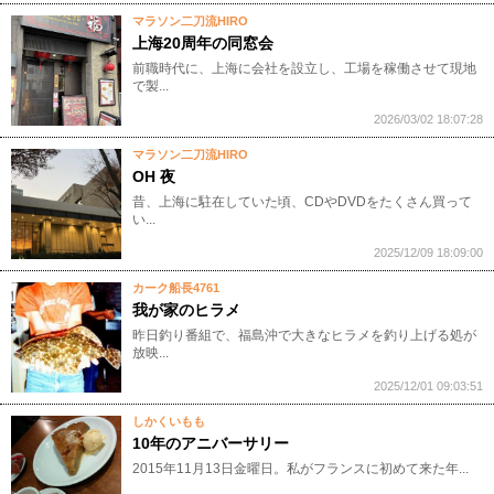
マラソン二刀流HIRO
上海20周年の同窓会
前職時代に、上海に会社を設立し、工場を稼働させて現地
で製...
2026/03/02 18:07:28
マラソン二刀流HIRO
OH 夜
昔、上海に駐在していた頃、CDやDVDをたくさん買って
い...
2025/12/09 18:09:00
カーク船長4761
我が家のヒラメ
昨日釣り番組で、福島沖で大きなヒラメを釣り上げる処が
放映...
2025/12/01 09:03:51
しかくいもも
10年のアニバーサリー
2015年11月13日金曜日。私がフランスに初めて来た年...