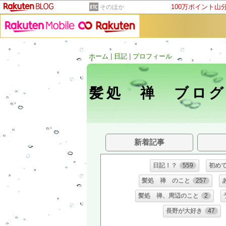
100万ポイント山
そのほか
ホーム
|
日記
|
プロフィール
髪処 禅 ブロ
新着記事
日記！？
559
初め
髪処 禅 のこと
257
髪処 禅、周辺のこと
2
長野が大好き
47