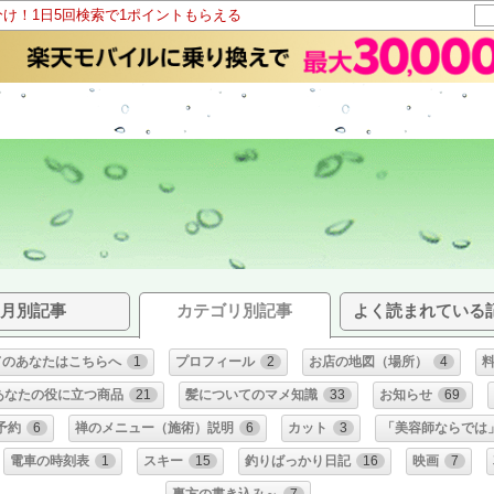
分け！1日5回検索で1ポイントもらえる
グ
月別記事
カテゴリ別記事
よく読まれている
てのあなたはこちらへ
1
プロフィール
2
お店の地図（場所）
4
あなたの役に立つ商品
21
髪についてのマメ知識
33
お知らせ
69
予約
6
禅のメニュー（施術）説明
6
カット
3
「美容師ならでは
電車の時刻表
1
スキー
15
釣りばっかり日記
16
映画
7