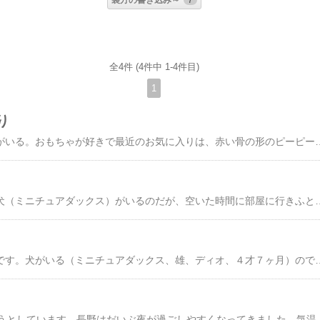
裏方の書き込み～
7
全4件 (4件中 1-4件目)
1
り
営業中、隣の部屋に犬がいる。おもちゃが好きで最近のお気に入りは、赤い骨の形のピーピー鳴る物。オレ、ディオだけどこれタマンナイだよね。取り上げるのに一苦労、低い声で「ウーー、ウーーーッ」と威嚇され危うく噛まれそうに。気に入っているんだね。でも営業後に裏で仕事をしていて、おもちゃを投げろともの凄い催促はやめようね。ぜんぜ
営業中となりの部屋に犬（ミニチュアダックス）がいるのだが、空いた時間に部屋に行きふと見たらえらい格好で寝ていた。急いで激写っ。苦しくないのか？、骨平気？。結構こん
今日から動物愛護週間です。犬がいる（ミニチュアダックス、雄、ディオ、４才７ヶ月）の
8月も終わり9月になろうとしています、長野はだいぶ夜が過ごしやすくなってきました。気温の変化が激しいので体調を崩さないよう注意しましょうね。さて、今日ひさびさ家の犬（ミニチュアダックス、♂４才６ヶ月）が仕事をしてくれた。本日、日曜だったのだが割合のんびりとした予約で、お客様がお迎えを待っている間にである。「犬元気？」って聞かれて、他