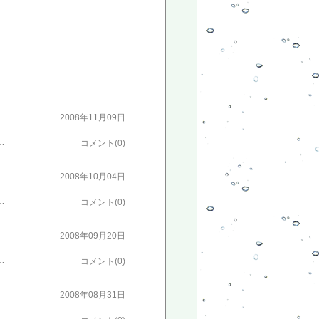
2008年11月09日
ん仕事が進まないので。来店の方々は毎度うるさくて（起きていると駐車場に車が来ると吠えるのです）すみません、一応彼（ディオ）なりに「いらっしゃーーい」と言っている。きっと言っている、たぶんそう言っている、言っている気がする、今日この頃。記録として残してありますが、２００９年１月以降、ディオ君は居なくなりました。
コメント(0)
2008年10月04日
な格好で寝ています。ちなみにおへそがを天井に向けている状態をオイラ達は「へそ天（てん）」と呼んでる。 使用例、またへそ天で寝てたぜ。他の犬もそうなのかいな？。
コメント(0)
2008年09月20日
でいつもよりも１.２倍は可愛がってあげようかな。オレ、ディオだけど宜しく頼むよっ。
コメント(0)
2008年08月31日
には誰もいなかったのでディオ君出動っ。オレ、ディオだぜ～らっしゃい。お店を守っているのか終始ずーっと吠えっぱなし、でもだっこしてもらうとなぜか？（いつも）とっても静か、お客様とディオの２ショット写真も撮って待ち時間を過ごしてもらった。店内では噛みつかないかと心配で、犬好きの方でもはこっちがヒヤヒヤします。お客様に怪我でもさせては一大事、ディオはとっても臆病なのです。[それでも見たい！という方はタイミングが合えば（他にお客様が居なければ）会えますよ、もの凄くうるさいですが・・・]他に誰も居ないときは、こんなこともしているのでした。お客様も喜んでいたのでそれが何より、ディオ御苦労さん。