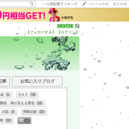
>>
人気記事ランキング
ブログを作成
楽天市場
303776
【フォローする】
【ログイン】
記事
お気に入りブログ
料金
1
Ｑ＆Ａ
19
髪処 禅が見える景色
10
」の話
3
実験記録
22
車
10
犬
4