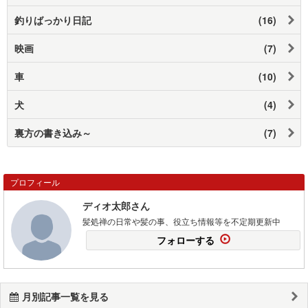
釣りばっかり日記
(16)
映画
(7)
車
(10)
犬
(4)
裏方の書き込み～
(7)
プロフィール
ディオ太郎さん
髪処禅の日常や髪の事、役立ち情報等を不定期更新中
フォローする
月別記事一覧を見る