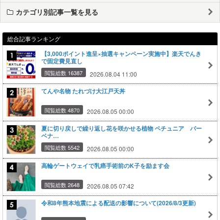
カテゴリ別記事一覧を見る
総合記事ランキング
【3,000ポイント進呈×抽選キャンペーン実施中】楽天でんき
で固定費見直し
閲覧総数 16387
2026.08.04 11:00
てんや名物 たれづけ大江戸天丼
閲覧総数 4870
2026.08.05 00:00
夏に切り戻しで繰り返し花を咲かせる植物 ペチュニア バー
ベナ…
閲覧総数 5542
2026.08.05 00:00
高輪ゲートウェイで乳癌手術前のK子を励ます会
閲覧総数 2648
2026.08.05 07:42
令和8年熊本地震による配送の影響について(2026/8/3更新)