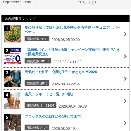
September 19, 2013
コメント(1)
総合記事ランキング
夏に切り戻しで繰り返し花を咲かせる植物 ペチュニア バー
ベナ…
閲覧総数 7235
2026.08.05 00:00
【3,000ポイント進呈×抽選キャンペーン実施中】楽天でんき
で固定費見直し
閲覧総数 18137
2026.08.04 11:00
元気だったK子・心配なT子・せともの市2026
閲覧総数 2818
2026.08.06 22:54
楽天ラッキーくじ一覧（PC版）
閲覧総数 11198407
2026.08.04 09:38
フロックスのこぼれが発芽してます。
閲覧総数 2176
2026.08.05 19:44