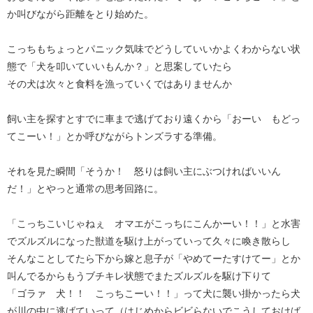
か叫びながら距離をとり始めた。
こっちもちょっとパニック気味でどうしていいかよくわからない状
態で「犬を叩いていいもんか？」と思案していたら
その犬は次々と食料を漁っていくではありませんか
飼い主を探すとすでに車まで逃げており遠くから「おーい もどっ
てこーい！」とか呼びながらトンズラする準備。
それを見た瞬間「そうか！ 怒りは飼い主にぶつければいいん
だ！」とやっと通常の思考回路に。
「こっちこいじゃねぇ オマエがこっちにこんかーい！！」と水害
でズルズルになった獣道を駆け上がっていって久々に喚き散らし
そんなことしてたら下から嫁と息子が「やめてーたすけてー」とか
叫んでるからもうブチキレ状態でまたズルズルを駆け下りて
「ゴラァ 犬！！ こっちこーい！！」って犬に襲い掛かったら犬
が川の中に逃げていって（はじめからビビらないでこうしておけば