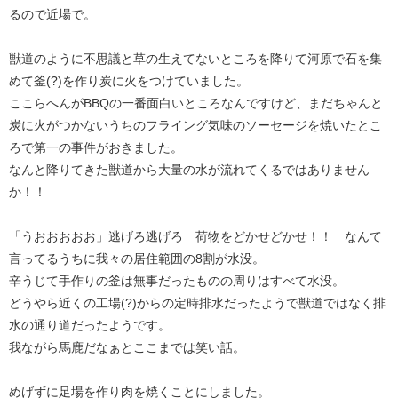
るので近場で。
獣道のように不思議と草の生えてないところを降りて河原で石を集
めて釜(?)を作り炭に火をつけていました。
ここらへんがBBQの一番面白いところなんですけど、まだちゃんと
炭に火がつかないうちのフライング気味のソーセージを焼いたとこ
ろで第一の事件がおきました。
なんと降りてきた獣道から大量の水が流れてくるではありません
か！！
「うおおおおお」逃げろ逃げろ 荷物をどかせどかせ！！ なんて
言ってるうちに我々の居住範囲の8割が水没。
辛うじて手作りの釜は無事だったものの周りはすべて水没。
どうやら近くの工場(?)からの定時排水だったようで獣道ではなく排
水の通り道だったようです。
我ながら馬鹿だなぁとここまでは笑い話。
めげずに足場を作り肉を焼くことにしました。