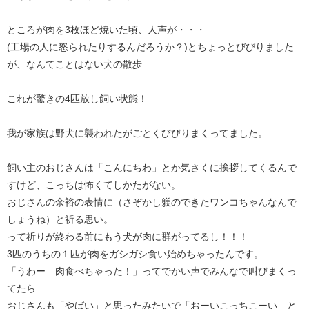
ところが肉を3枚ほど焼いた頃、人声が・・・
(工場の人に怒られたりするんだろうか？)とちょっとびびりました
が、なんてことはない犬の散歩
これが驚きの4匹放し飼い状態！
我が家族は野犬に襲われたがごとくびびりまくってました。
飼い主のおじさんは「こんにちわ」とか気さくに挨拶してくるんで
すけど、こっちは怖くてしかたがない。
おじさんの余裕の表情に（さぞかし躾のできたワンコちゃんなんで
しょうね）と祈る思い。
って祈りが終わる前にもう犬が肉に群がってるし！！！
3匹のうちの１匹が肉をガシガシ食い始めちゃったんです。
「うわー 肉食べちゃった！」ってでかい声でみんなで叫びまくっ
てたら
おじさんも「やばい」と思ったみたいで「おーいこっちこーい」と