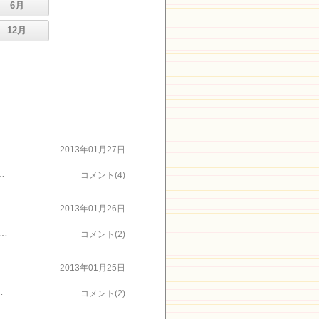
6月
12月
2013年01月27日
月ということで名幹の先生方も沢山支部にいらしてくださいました。 今月のご審査は仙台支部の、小原流研究院副院長・鈴木英孝先生で、お年玉を下さったようで、沢山の95点を頂きました。こっちも見てね 「おばさんのつぶやき」 ブログランキングに参加しています。 今年もポチっとお願いします
コメント(4)
2013年01月26日
なので、間が開き、仕事の手際が悪くなっています毎時間こなしているうちに慣れていく感じです。毎年1月と12月は、仙台支部所属の、小原流研究院副院長・鈴木英孝先生のご審査です。今回もまず、先生の展示花をご紹介します。 あっさり、すっきりした「花奏」3作でした。こっちも見てね 「おばさんのつぶやき」 ブログランキングに参加しています。 今年もポチっとお願いします
コメント(2)
2013年01月25日
みました。来る榛の木の枝にもよるし、きょうのようなきれいな著莪だといいのですが…。こっちも見てね 「おばさんのつぶやき」 ブログランキングに参加しています。 今年もポチっとお願いします
コメント(2)