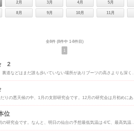
2月
3月
4月
5月
8月
9月
10月
11月
全8件 (8件中 1-8件目)
1
 2
昨日降り積もった雪が、裏道などはまだ誰も歩いていない場所がありブーツの高さよりも深くて、朝から大変でした～きょうの日中は晴れ間も出て雪も融けたのですが、それが夜になると凍って、帰りはつるつるでした。JRで帰ってくると家まで結構坂道になります。怖い怖いそんなお天気の中、会員さんや、1
会
1日中雪が降ったりやんだりの悪天候の中、1月の支部研究会です。12月の研究会は月初めにあり1月は月末
本位
明日、明後日は今年最初の研究会です。なんと、明日の仙台の予想最低気温は-6℃、最高気温が0℃だそうです雪も降るらしいです。朝が早く、きっと凍っているので心配ですさて、1級○専の課題は榛の木、藪椿、柘植、著莪3、山シダ3「写景盛花・自然本位」です。親先生の教室でいけたものですが、前のほうの柘植の入れ方がイマイチです。家でもう少し検討して