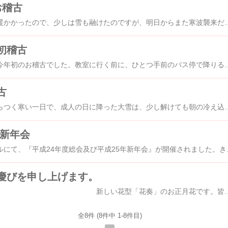
お稽古
きょうはお天気も良く暖かかったので、少しは雪も融けたのですが、明日からまた寒波襲来だそうです土曜日の朝の予想気温が低く、研究会で早い出勤になるので、駅までの坂道が滑りそうで今から心配していますと言うわけで、週末は1月の研究会です。今月は盛花です。2級の課題は黒芽柳、ラッパ水仙2、ソリダコ3「色彩盛花・花型自由」 Ｅさんは傾斜
初稽古
昨日は親先生の教室も今年初のお稽古でした。教室に行く前に、ひとつ手前のバス停で降りると都合が良いので、仙台市教育委員会に寄って、伝統文化こども教室が参加する伝統文化フェアのチラシを頂いてきました。これは昨年も開催されたのですが、「仙台市伝統文化活用活性化事業」に参加しているいろいろな伝統文化のこども教室が一堂に会して開催する発表会です。今年は2月9日（土）青年文化センターで開催されます。仙台市のホームページでも掲載されますが、まだ更新されていないようなので、後日お知らせします。昨日
古
きょうも朝から雪が散らつく寒い一日で、成人の日に降った大雪は、少し解けても朝の冷え込みで凍って、日陰などはいつになったら解けてくれるのだろうと言う感じです。お正月からずいぶんお休みしましたが、新年１回目のお稽古です。毎年、最初のお稽古の日には花びら餅を買って用意しています年が明けたので、春らしい明るい花材にしました。皆さん雪柳ですが、配材を２種類用意して好きな方を好きな器に好きな花型でいけていただきました。雪柳、ガーベラ、レザーファン雪柳、
・新年会
昨日は、仙台国際ホテルにて、『平成24年度総会及び平成25年新年会』が開催されました。きょうの仙台地方は朝から大雪で大変ですが昨日は良いお天気で気温も高く、とても良い一日でした。例年成人の日当日に開催されていた「仙台市成人式」も昨日行われたようで、今年は新成人の皆さんも私たちの新年会にお着物で出席の方もラッキーでしたこのパーティの受付担当だったので、事前準備から忙しかったのですが、無事終わってほ
慶びを申し上げます。
新しい花型「花奏」のお正月花です。皆さん、あけましておめでとうございます。今年もいい作品をたくさんアップしていきたいと思っていますので、時々お立ち寄りく
全8件 (8件中 1-8件目)