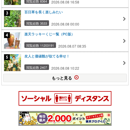
閲覧総数 8364
2026.08.08 16:58
百日草を長く楽しみたい
閲覧総数 3533
2026.08.08 00:00
楽天ラッキーくじ一覧（PC版）
閲覧総数 11203191
2026.08.07 08:35
友人と価値観が似てる幸せ！
閲覧総数 2407
2026.08.08 10:22
もっと見る