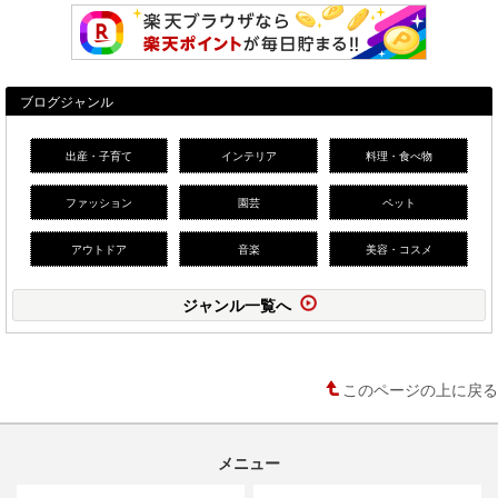
ブログジャンル
出産・子育て
インテリア
料理・食べ物
ファッション
園芸
ペット
アウトドア
音楽
美容・コスメ
ジャンル一覧へ
このページの上に戻る
メニュー