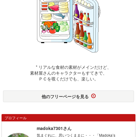
* リアルな食材の素材がメインだけど、
素材屋さんのキャラクターもすてきで、
ＰＣを覗くだけでも、楽しい。
他のフリーページを見る
プロフィール
madoka7301さん
気まぐれに、思いつくままに・・・「Madoka’s