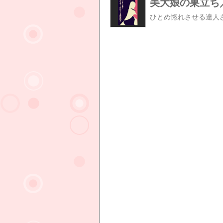
美大娘の巣立ち