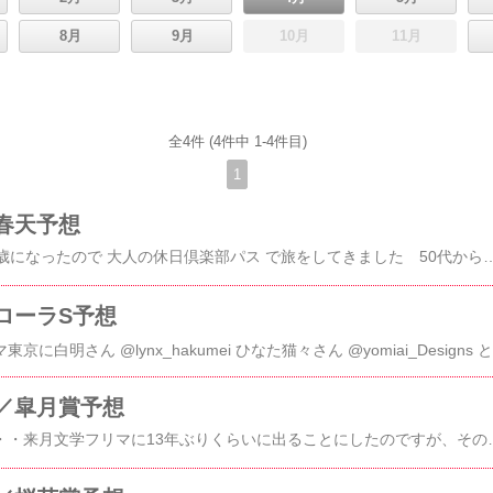
8月
9月
10月
11月
全4件 (4件中 1-4件目)
1
春天予想
【新刊表紙公開】「50歳になったので 大人の休日倶楽部パス で旅をしてきました 50代からの女ひとり旅」今週中に配信予定で今、急ピッチで仕上げ中です！とても楽しい旅の本を、ささきさん @sasa_kiebook が楽しい表紙にしてくれました！完成まで少々お待ちください。#大人の休日倶楽部パス pic.twitter.com/5KtaUzkqg5— 内藤みか（作家）電子書籍用アカウント (@mica_book) April 23, 2024 子どもたちが働くようになり学費から解放されました。それどころか食費という上納金までいただけるようになりました。つまり回収フェーズに入りました。食費だけじゃないんです。娘の歯科医などの代金も、娘の基礎化粧品代も、娘の画材代も、娘のクリーニング代も、とにかく娘に関わること全部払わなくてよくなってしまいました。ラクです・・・このうえない解放感です！！！そんなわけで文学フリマもあることだし好きな本を好きに書いてます。お金を稼がなくちゃ！という状態ではなくなったので、気楽に好きなこと書いてます。そのうちまたハードに働き出すかもしれないし、ずっとこのままかもしれないし。自分でもまだよくわかりません。ただ、好きなことを好きに書ける、ノルマというか稼がなきゃ、売らなくちゃ、もない。いまだかつてないほどの自由さが今ここにあります。どんな気持ち？と聞かれたら、正直に言えば幸せです。ただ、今書いているのは、まだ入り口であって、今の自分が本当に書きたいのはどんなこと？と言われると、小説なんですよね。なのでまだちょっとKindleなどでの挑戦が続いてます。5月になると文学フリマ以外の挑戦も公開されると思います。急に私が謎の方向に走り出したわけではありません。ずっとやりたかったことを、解放されて真っ先にやってるだけですね(≧∇≦)解放されてわかりましたが、真っ先にすることは旅行かと思っていたら違いました。好きなことを好きに書くことでした。あっ、この本は文学フリマ
ローラS予想
5/
／皐月賞予想
なんだか忙しいです・・・来月文学フリマに13年ぶりくらいに出ることにしたのですが、そのおかげで裏で大忙ししてます。文学フリマにしろKindle本にしろ、私は原稿書いていればいいだけじゃなく、一人であれこれやらなくちゃならない。表紙を誰に依頼するかとか・・印刷する場合の紙質や判型はどうするのかとか・・・そういうことには素人なの右往左往ですよ。いやー、編集者さんって大変ですよね💦でも出来上がった表紙は自分の考えとピッタリ一致していて、このうえない気持ちよさです。これからしばらく普段のお仕事にプラスして準備で忙しくなりそうです。さて100円馬券の予想です・・・美大生だった娘は、その才能を活かすお仕事について忙しそうで、今週も予想できず。私ひとりで予想です。皐月賞ミスタージーティーの複勝ミスタージーティーとレガレイラとシンエンペラーの3連複買いました！内藤みか著作一覧（Kindle) https://amzn.to/3vqnX9v内藤みかtwitter (26K)http://twitter.com/micanaitoh内藤みかnote(6k)http://instagram.com/micanaitoh内藤みかinstagram(12K)http://instagram.com/micanaitoh_tokyo_writer/内藤みかThreads(2K)https://