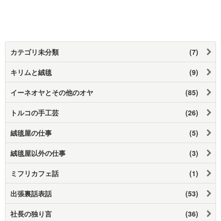
カテゴリ未分類
(7)
キリムと絨毯
(9)
イーネオヤとその他のオヤ
(85)
トルコの手工芸
(26)
絨毯屋の仕事
(5)
絨毯屋以外の仕事
(3)
ミフリカフェ話
(1)
出張裏話表話
(53)
社長の独り言
(36)