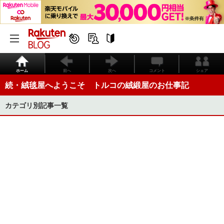
ホーム
前へ
次へ
コメント
シェア
続・絨毯屋へようこそ トルコの絨緞屋のお仕事記
カテゴリ別記事一覧