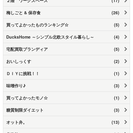
２階 ワークスペース
(17)
梅しごと & 保存食
(26)
買ってよかったものランキング☆
(5)
DucksHome ～シンプル北欧スタイル暮らし～
(4)
宅配買取ブランディア
(5)
おいしっくす
(2)
ＤＩＹに挑戦！！
(1)
味噌作り♪
(3)
買ってよかったモノ☆
(1)
糖質制限ダイエット
(3)
オット弁。
(13)