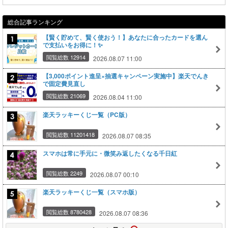
総合記事ランキング
【賢く貯めて、賢く使おう！】あなたに合ったカードを選ん
で支払いをお得に！✨
閲覧総数 12914
2026.08.07 11:00
【3,000ポイント進呈×抽選キャンペーン実施中】楽天でんき
で固定費見直し
閲覧総数 21069
2026.08.04 11:00
楽天ラッキーくじ一覧（PC版）
閲覧総数 11201418
2026.08.07 08:35
スマホは常に手元に・微笑み返したくなる千日紅
閲覧総数 2249
2026.08.07 00:10
楽天ラッキーくじ一覧（スマホ版）
閲覧総数 8780428
2026.08.07 08:36