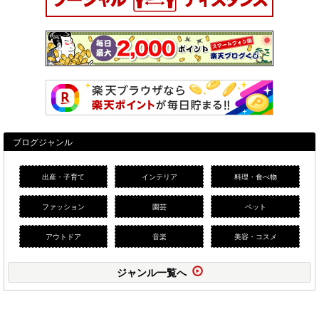
ブログジャンル
出産・子育て
インテリア
料理・食べ物
ファッション
園芸
ペット
アウトドア
音楽
美容・コスメ
ジャンル一覧へ