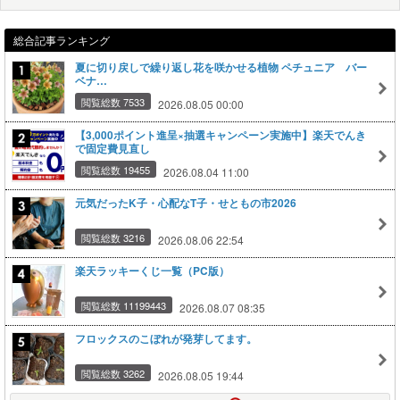
総合記事ランキング
夏に切り戻しで繰り返し花を咲かせる植物 ペチュニア バー
ベナ…
閲覧総数 7533
2026.08.05 00:00
【3,000ポイント進呈×抽選キャンペーン実施中】楽天でんき
で固定費見直し
閲覧総数 19455
2026.08.04 11:00
元気だったK子・心配なT子・せともの市2026
閲覧総数 3216
2026.08.06 22:54
楽天ラッキーくじ一覧（PC版）
閲覧総数 11199443
2026.08.07 08:35
フロックスのこぼれが発芽してます。
閲覧総数 3262
2026.08.05 19:44