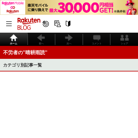
ホーム
前へ
次へ
コメント
シェア
不労者の"晴耕雨読"
カテゴリ別記事一覧