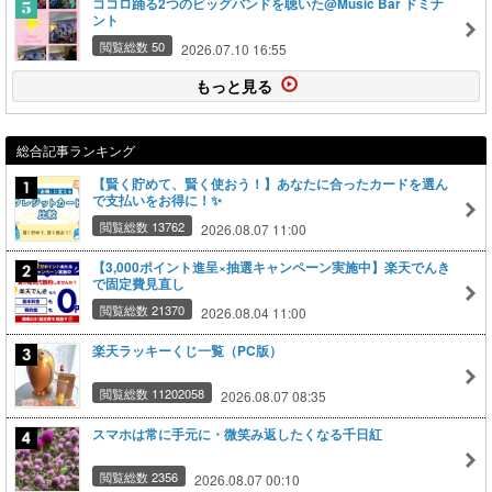
ココロ踊る2つのビッグバンドを聴いた@Music Bar ドミナ
ント
閲覧総数 50
2026.07.10 16:55
もっと見る
総合記事ランキング
【賢く貯めて、賢く使おう！】あなたに合ったカードを選ん
で支払いをお得に！✨
閲覧総数 13762
2026.08.07 11:00
【3,000ポイント進呈×抽選キャンペーン実施中】楽天でんき
で固定費見直し
閲覧総数 21370
2026.08.04 11:00
楽天ラッキーくじ一覧（PC版）
閲覧総数 11202058
2026.08.07 08:35
スマホは常に手元に・微笑み返したくなる千日紅
閲覧総数 2356
2026.08.07 00:10