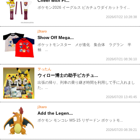
Cheer with Pi...
​ポケモン2026 イーグルス ピカチュウダイカットライ...
2026/07/22 10:28:38
j3taro
Show Off Mega...
​ポケットモンスター メが進化 集合体 ラグラン 半
袖 ...
2026/07/21 08:36:10
ヲったん
ウィロー博士の助手ピカチュ...
出張の帰り、列車の乗り継ぎ時間を利用して手に入れまし
た。...
2026/07/20 13:45:45
j3taro
Add the Legen...
​ポケモン モンコレ MS-15 リザードン ポケットモ...
2026/07/20 08:39:21