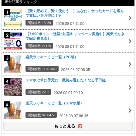
総合記事ランキング
【賢く貯めて、賢く使おう！】あなたに合ったカードを選ん
で支払いをお得に！✨
閲覧総数 13089
2026.08.07 11:00
【3,000ポイント進呈×抽選キャンペーン実施中】楽天でんき
で固定費見直し
閲覧総数 21125
2026.08.04 11:00
楽天ラッキーくじ一覧（PC版）
閲覧総数 11201489
2026.08.07 08:35
スマホは常に手元に・微笑み返したくなる千日紅
閲覧総数 2262
2026.08.07 00:10
楽天ラッキーくじ一覧（スマホ版）
閲覧総数 8780477
2026.08.07 08:36
もっと見る