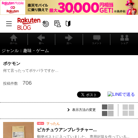
ホーム
前へ
次へ
コメント
シェア
ジャンル：趣味・ゲーム
ポケモン
何て言ったってポケパラですか…
706
投稿件数
表示方法の変更
ヲったん
ピカチュウアンブレラチャー...
郵便ポストに入っていました。 専用封筒を作っている...