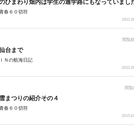
のひまわり畑内は学生の通学路にもなっていまし
･青春６０切符
2011.0
閲覧
仙台まで
ＩＮの航海日記
2022.0
閲覧
雪まつりの紹介その４
･青春６０切符
2015.0