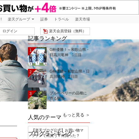
!
楽天グループ
証券
トラベル
楽天市場
ログイン
楽天会員登録（無料）
記事ランキング
G杯優勝！～和歌山県・
1
日高川竜神 1日目
G杯優勝～和歌山県・日
2
高川竜神 2日目
ブルーベリーの品種に
3
寄る樹形
もっと見る ＞
人気のテーマ
【楽天ブログ公式】お買い物マ
ブログランキング
ラソンで何買う？何買った？