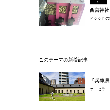
5
西宮神社
Ｐｏｏｈの
このテーマの新着記事
「兵庫県
ケ・セラ・