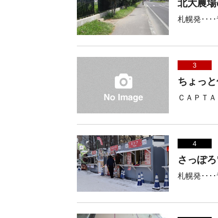
北大農場
札幌発･･･
3
ちょっと
ＣＡＰＴＡ
4
さっぽろ
札幌発･･･