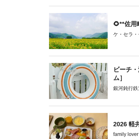
🌻**佐
ケ・セラ・
ビーチ・
ム］
銀河鈍行鉄
2026 
family lover