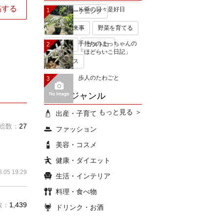
稿する
Ｋ爺の日々是好日
1
手作りガーデニング
今日の出来事
野菜を育てる
手持ちのまっちゃんの
2
無印良品
コストコ
「ほどらいこ日記」
ミキハウス
歩人のたわごと
3
ブログジャンル
もっと見る ＞
出産・子育て
総数：
27
ファッション
美容・コスメ
健康・ダイエット
8.05 19:29
生活・インテリア
料理・食べ物
数：
1,439
ドリンク・お酒