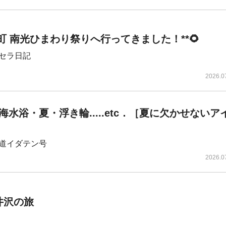
用町 南光ひまわり祭りへ行ってきました！**🌻
セラ日記
2026.0
海水浴・夏・浮き輪.....etc．［夏に欠かせないア
道イダテン号
2026.0
軽井沢の旅