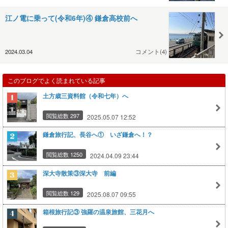
江ノ電に乗って(令和6年)④ 鎌倉高校前へ
2024.03.04
コメント(4)
このブログでよく読まれている記事
土方歳三資料館（令和七年）へ
閲覧総数 297
2025.05.07 12:52
鎌倉旅行記、長谷へ① いざ鎌倉へ！？
閲覧総数 1250
2024.04.09 23:44
深大寺散策③深大寺 前編
閲覧総数 129
2025.08.07 09:55
箱根旅行記③ 強羅の温泉旅館、三花月へ