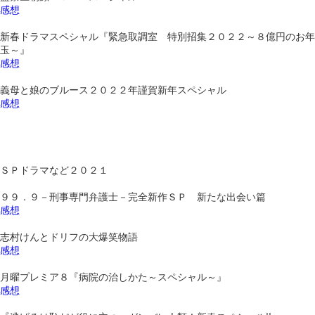
感想
新春ドラマスペシャル『緊急取調室 特別招集２０２２～８億円のお年
玉～』
感想
義母と娘のブルース２０２２年謹賀新年スペシャル
感想
ＳＰドラマなど２０２１
９９．９－刑事専門弁護士－完全新作ＳＰ 新たな出会い篇
感想
志村けんとドリフの大爆笑物語
感想
月曜プレミア８『病院の治しかた～スペシャル～』
感想