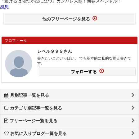
『逃げるは恥だが役に立つ』ガンバレ人類！新春スペシャル!!
感想
他のフリーページを見る
プロフィール
レベル９９９さん
書きたいこといっぱい。 でも基本的に私的な覚え書きで
す。
フォローする
月別記事一覧を見る
カテゴリ別記事一覧を見る
フリーページ一覧を見る
お気に入りブログ一覧を見る