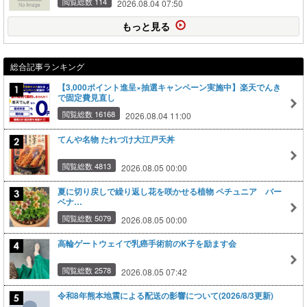
閲覧総数 114
2026.08.04 07:50
もっと見る
総合記事ランキング
【3,000ポイント進呈×抽選キャンペーン実施中】楽天でんき
で固定費見直し
閲覧総数 16168
2026.08.04 11:00
てんや名物 たれづけ大江戸天丼
閲覧総数 4813
2026.08.05 00:00
夏に切り戻しで繰り返し花を咲かせる植物 ペチュニア バー
ベナ…
閲覧総数 5079
2026.08.05 00:00
高輪ゲートウェイで乳癌手術前のK子を励ます会
閲覧総数 2578
2026.08.05 07:42
令和8年熊本地震による配送の影響について(2026/8/3更新)