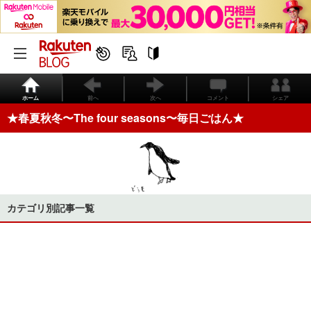
ホーム
前へ
次へ
コメント
シェア
★春夏秋冬〜The four seasons〜毎日ごはん★
カテゴリ別記事一覧