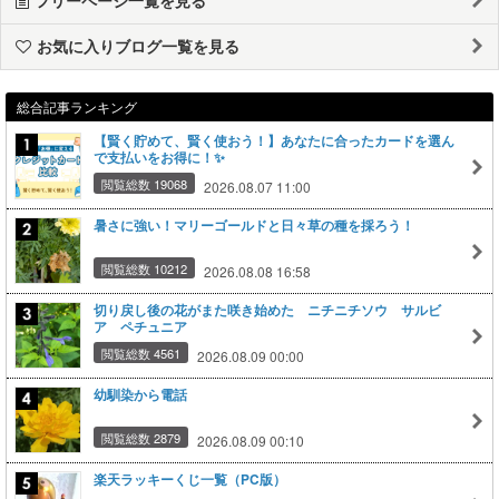
お気に入りブログ一覧を見る
総合記事ランキング
【賢く貯めて、賢く使おう！】あなたに合ったカードを選ん
で支払いをお得に！✨
閲覧総数 19068
2026.08.07 11:00
暑さに強い！マリーゴールドと日々草の種を採ろう！
閲覧総数 10212
2026.08.08 16:58
切り戻し後の花がまた咲き始めた ニチニチソウ サルビ
ア ペチュニア
閲覧総数 4561
2026.08.09 00:00
幼馴染から電話
閲覧総数 2879
2026.08.09 00:10
楽天ラッキーくじ一覧（PC版）