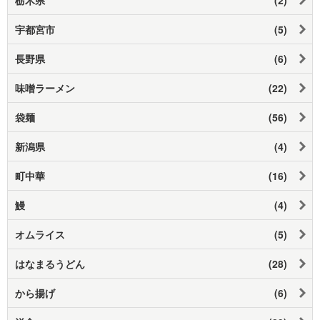
宇都宮市
(5)
長野県
(6)
味噌ラーメン
(22)
袋麺
(56)
新潟県
(4)
町中華
(16)
鰻
(4)
オムライス
(5)
はなまるうどん
(28)
から揚げ
(6)