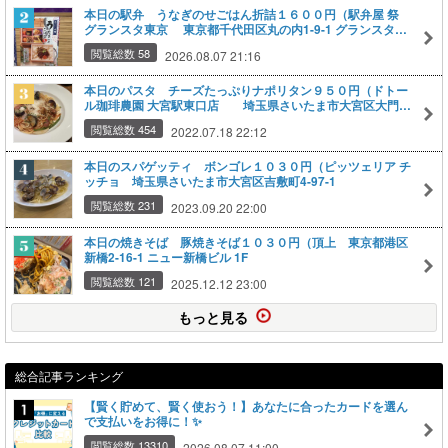
本日の駅弁 うなぎのせごはん折詰１６００円（駅弁屋 祭
グランスタ東京 東京都千代田区丸の内1-9-1 グランスタ東
京内 1F 中央通路エリア 改札内
閲覧総数 58
2026.08.07 21:16
本日のパスタ チーズたっぷりナポリタン９５０円（ドトー
ル珈琲農園 大宮駅東口店 埼玉県さいたま市大宮区大門町
1-94 やすなビル 2F
閲覧総数 454
2022.07.18 22:12
本日のスパゲッティ ボンゴレ１０３０円（ピッツェリア チ
ッチョ 埼玉県さいたま市大宮区吉敷町4-97-1
閲覧総数 231
2023.09.20 22:00
本日の焼きそば 豚焼きそば１０３０円（頂上 東京都港区
新橋2-16-1 ニュー新橋ビル 1F
閲覧総数 121
2025.12.12 23:00
もっと見る
総合記事ランキング
【賢く貯めて、賢く使おう！】あなたに合ったカードを選ん
で支払いをお得に！✨
閲覧総数 13310
2026.08.07 11:00