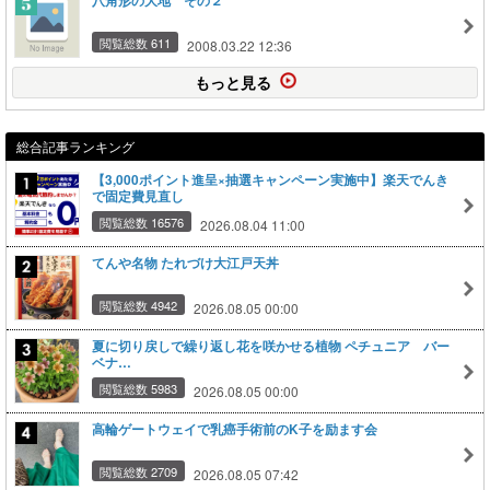
八角形の大地 その２
閲覧総数 611
2008.03.22 12:36
もっと見る
総合記事ランキング
【3,000ポイント進呈×抽選キャンペーン実施中】楽天でんき
で固定費見直し
閲覧総数 16576
2026.08.04 11:00
てんや名物 たれづけ大江戸天丼
閲覧総数 4942
2026.08.05 00:00
夏に切り戻しで繰り返し花を咲かせる植物 ペチュニア バー
ベナ…
閲覧総数 5983
2026.08.05 00:00
高輪ゲートウェイで乳癌手術前のK子を励ます会
閲覧総数 2709
2026.08.05 07:42