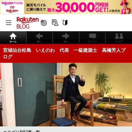
ホーム
前へ
次へ
コメント
シェア
宮城仙台松島 いえのわ 代表 一級建築士 高橋芳人ブ
ログ
カテゴリ別記事一覧